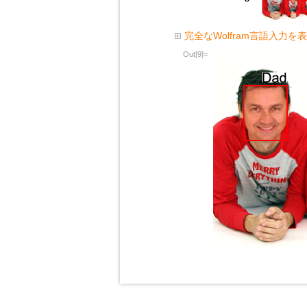
完全なWolfram言語入力を
Out[9]=