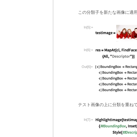
この分類子を新たな画像に適
In[5]:=
In[6]:=
Out[6]=
テスト画像の上に分類を重ね
In[7]:=