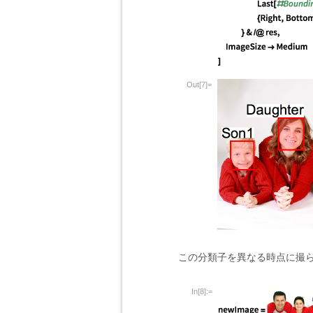
Out[7]=
この分類子を異なる時点に撮
In[8]:=