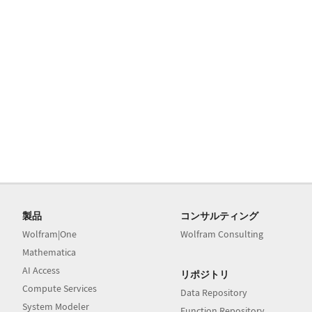
製品
コンサルティング
Wolfram|One
Wolfram Consulting
Mathematica
AI Access
リポジトリ
Compute Services
Data Repository
System Modeler
Function Repository