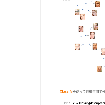
Classify
を使って特徴空間で
In[4]:=