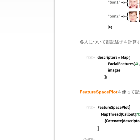
各人について顔記述子を計算
In[2]:=
FeatureSpacePlot
を使って記
In[3]:=
Out[3]=