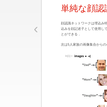
単純な顔認
‹
顔認識ネットワークは埋込み
込みを顔記述子として使用し
とができる．
次は5人家族の画像集合からの
In[1]:=