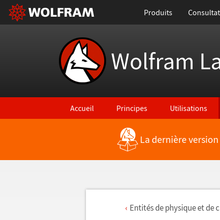
Produits
Consultat
Wolfram L
Accueil
Principes
Utilisations
La dernière version
Entit
é
s de physique et de 