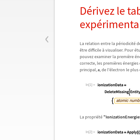
D
é
rivez le t
exp
é
rimenta
‹
La relation entre la p
é
riodicit
é
de
ê
tre difficile
à
visualiser. Pour
é
t
pouvez examiner la premi
è
re
é
n
correcte, les premi
è
res
é
nergies
principal,
, de l'
é
lectron le plus
In[1]:=
La propri
é
t
é
"IonizationEnergie
In[2]:=