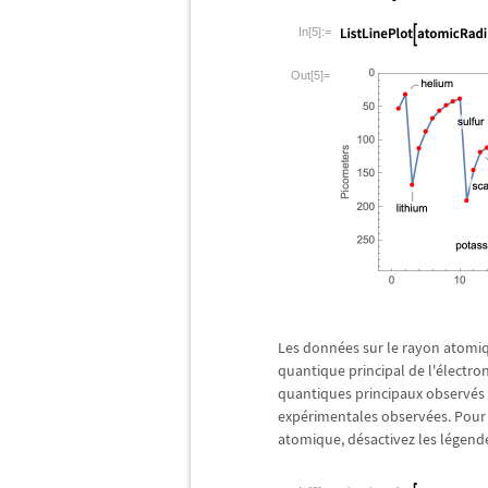
In[5]:=
Out[5]=
Les donn
é
es sur le rayon atomiq
quantique principal de l'
é
lectro
quantiques principaux observ
é
s
exp
é
rimentales observ
é
es. Pour
atomique, d
é
sactivez les l
é
gend