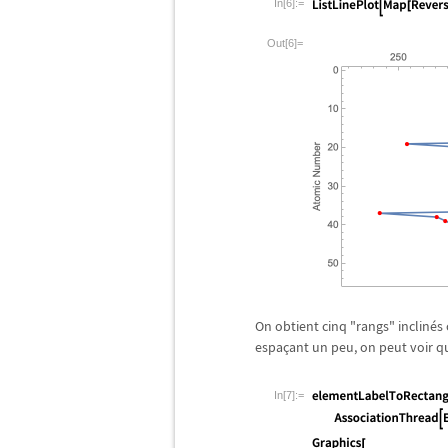
In[6]:=
Out[6]=
On obtient cinq "rangs" inclin
é
s
espa
ç
ant un peu, on peut voir q
In[7]:=