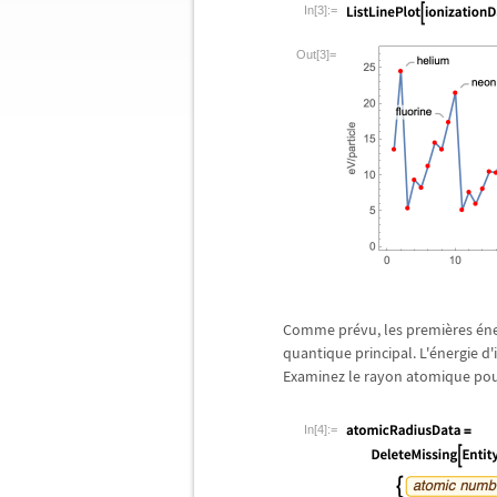
In[3]:=
Out[3]=
Comme pr
é
vu, les premi
è
res
é
ne
quantique principal. L'
é
nergie d'
Examinez le rayon atomique pou
In[4]:=