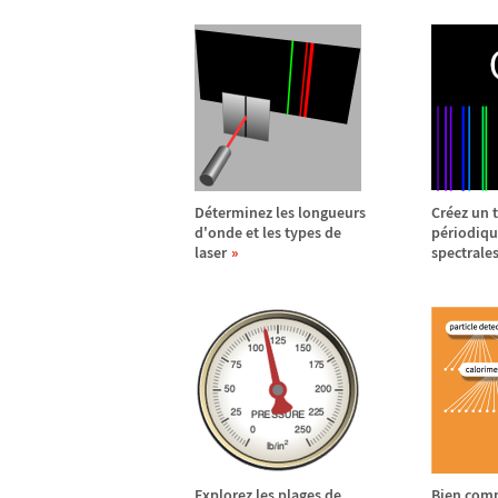
D
é
terminez les longueurs
Cr
é
ez un 
d'onde et les types de
p
é
riodiqu
laser
spectrale
Explorez les plages de
Bien comp