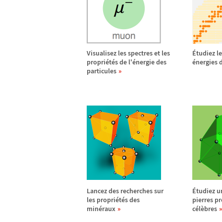
Visualisez les spectres et les
É
tudiez le
propri
é
t
é
s de l'
é
nergie des
é
nergies d
particules
Lancez des recherches sur
É
tudiez u
les propri
é
t
é
s des
pierres pr
min
é
raux
c
é
l
è
bres