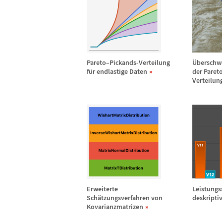
Pareto
–
Pickands-Verteilung
Ü
bersch
f
ü
r endlastige Daten
der Paret
Verteilun
Erweiterte
Leistungs
Sch
ä
tzungsverfahren von
deskriptiv
Kovarianzmatrizen