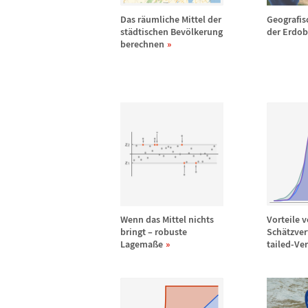
Das r
ä
umliche Mittel der
Geografis
st
ä
dtischen Bev
ö
lkerung
der Erdob
berechnen
Wenn das Mittel nichts
Vorteile 
bringt
–
robuste
Sch
ä
tzver
Lagema
ß
e
tailed-Ve