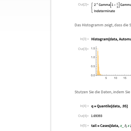
Out[2]=
Das Histogramm zeigt, dass die 
In[3]:=
Out[3]=
Stutzen Sie die Daten, indem Sie
In[4]:=
Out[4]=
In[5]:=