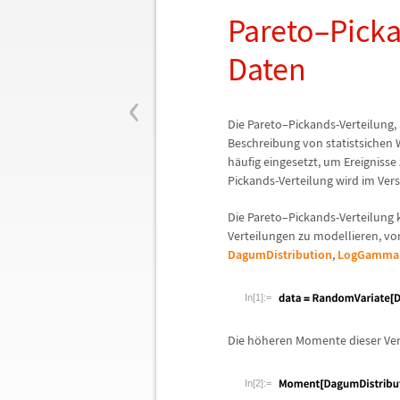
Pareto
–
Picka
Daten
‹
Die Pareto
–
Pickands-Verteilung,
Beschreibung von statistsichen 
h
ä
ufig eingesetzt, um Ereigniss
Pickands-Verteilung wird im Ver
Die Pareto
–
Pickands-Verteilung
Verteilungen zu modellieren, v
DagumDistribution
,
LogGammaD
In[1]:=
Die h
ö
heren Momente dieser Vert
In[2]:=