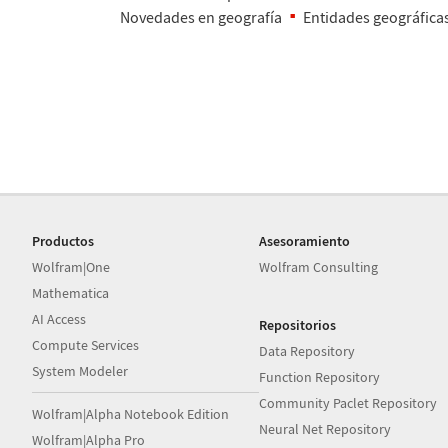
Novedades en geograf
í
a
Entidades geogr
á
fica
Productos
Asesoramiento
Wolfram|One
Wolfram Consulting
Mathematica
AI Access
Repositorios
Compute Services
Data Repository
System Modeler
Function Repository
Community Paclet Repository
Wolfram|Alpha Notebook Edition
Neural Net Repository
Wolfram|Alpha Pro