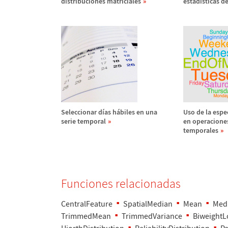
distribuciones matriciales
estad
í
sticas d
Seleccionar d
í
as h
á
biles en una
Uso de la espec
serie temporal
en operaciones
temporales
Funciones relacionadas
CentralFeature
SpatialMedian
Mean
Med
TrimmedMean
TrimmedVariance
BiweightL