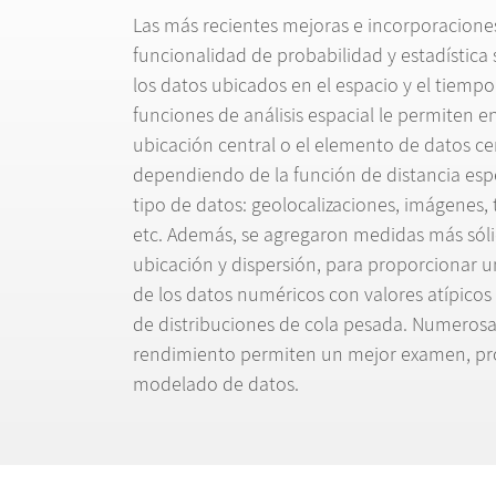
Las m
á
s recientes mejoras e incorporaciones
funcionalidad de probabilidad y estad
í
stica
los datos ubicados en el espacio y el tiempo
funciones de an
á
lisis espacial le permiten e
ubicaci
ó
n central o el elemento de datos ce
dependiendo de la funci
ó
n de distancia esp
tipo de datos: geolocalizaciones, im
á
genes, 
etc. Adem
á
s, se agregaron medidas m
á
s s
ó
l
ubicaci
ó
n y dispersi
ó
n, para proporcionar u
de los datos num
é
ricos con valores at
í
picos
de distribuciones de cola pesada. Numerosa
rendimiento permiten un mejor examen, pr
modelado de datos.