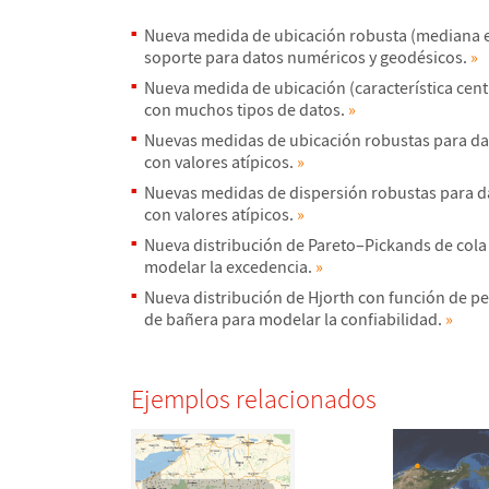
Nueva medida de ubicaci
ó
n robusta (mediana e
soporte para datos num
é
ricos y geod
é
sicos.
»
Nueva medida de ubicaci
ó
n (caracter
í
stica cen
con muchos tipos de datos.
»
Nuevas medidas de ubicaci
ó
n robustas para d
con valores at
í
picos.
»
Nuevas medidas de dispersi
ó
n robustas para 
con valores at
í
picos.
»
Nueva distribuci
ó
n de Pareto
–
Pickands de cola
modelar la excedencia.
»
Nueva distribuci
ó
n de Hjorth con funci
ó
n de pe
de ba
ñ
era para modelar la confiabilidad.
»
Ejemplos relacionados