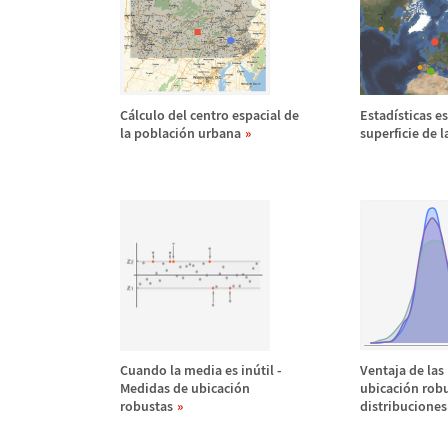
C
á
lculo del centro espacial de
Estad
í
sticas e
la poblaci
ó
n urbana
superficie de l
Cuando la media es in
ú
til -
Ventaja de las
Medidas de ubicaci
ó
n
ubicaci
ó
n rob
robustas
distribuciones