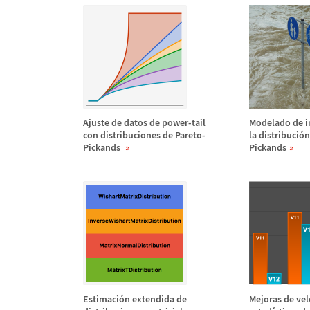
Ajuste de datos de power-tail
Modelado de i
con distribuciones de Pareto-
la distribuci
ó
n
Pickands
Pickands
Estimaci
ó
n extendida de
Mejoras de vel