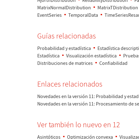
HjorthDistribution
ReliabilityDistribution
Pa
MatrixNormalDistribution
MatrixTDistribution
EventSeries
TemporalData
TimeSeriesResa
Gu
í
as relacionadas
Probabilidad y estad
í
stica
Estad
í
stica descript
Estad
í
stica
Visualizaci
ó
n estad
í
stica
Pruebas
Distribuciones de matrices
Confiabilidad
Enlaces relacionados
Novedades en la versi
ó
n 11: Probabilidad y estad
Novedades en la versi
ó
n 11
: Procesamiento de s
Ver tambi
é
n lo nuevo en 12
Asint
ó
ticos
Optimizaci
ó
n convexa
Visualiza