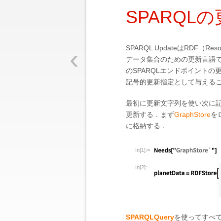
SPARQL
‹
SPARQL UpdateはRDF（R
データ集合のための更新言語で
のSPARQLエンドポイント
記号的更新指定として与える
最初に更新文字列を使い次に
更新する．まず
GraphStore
を
に格納する．
In[1]:=
In[2]:=
SPARQLQuery
を使ってすべ