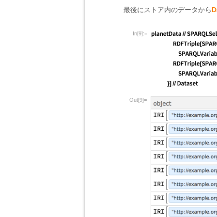
最後にストア内のデータから
D
In[9]:=
Out[9]=