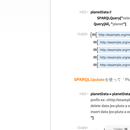
In[3]:=
Out[3]=
SPARQLUpdate
を使って「P
In[4]:=
Out[4]=