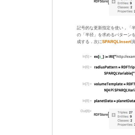
記号的な更新指定を使い，「
の「半径」を求めるパターン
成する．次に
SPARQLInsert
In[5]:=
In[6]:=
In[7]:=
In[8]:=
Out[8]=