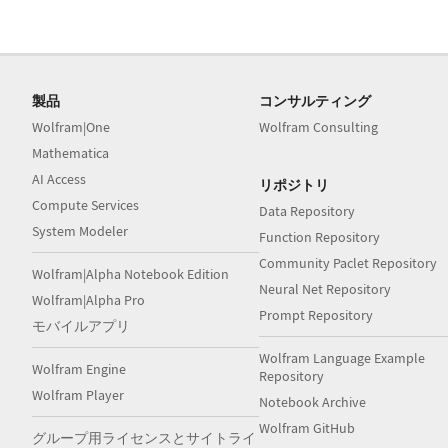
製品
コンサルティング
Wolfram|One
Wolfram Consulting
Mathematica
AI Access
リポジトリ
Compute Services
Data Repository
System Modeler
Function Repository
Community Paclet Repository
Wolfram|Alpha Notebook Edition
Neural Net Repository
Wolfram|Alpha Pro
Prompt Repository
モバイルアプリ
Wolfram Language Example
Wolfram Engine
Repository
Wolfram Player
Notebook Archive
Wolfram GitHub
グループ用ライセンスとサイトライ