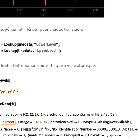
 sup
é
rieur et inf
é
rieur pour chaque transition.
 foule d'informations pour chaque niveau atomique.