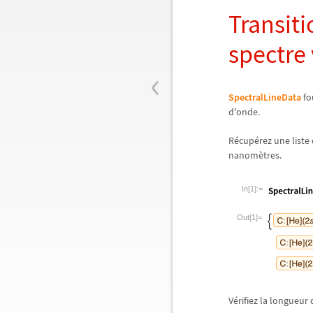
Transit
spectre 
‹
SpectralLineData
fo
d'onde.
R
é
cup
é
rez une liste
nanom
è
tres.
In[1]:=
Out[1]=
V
é
rifiez la longueur