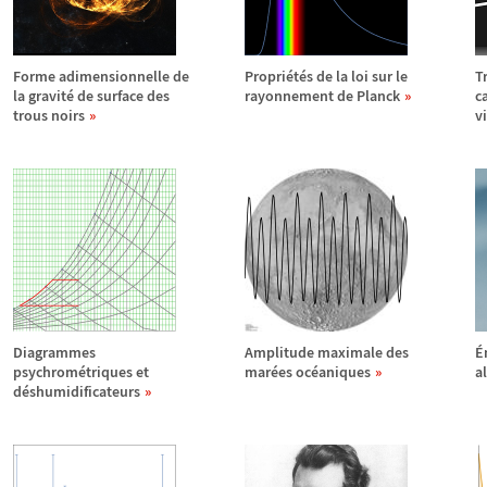
Forme adimensionnelle de
Propri
é
t
é
s de la loi sur le
T
la gravit
é
de surface des
rayonnement de Planck
c
trous noirs
v
Diagrammes
Amplitude maximale des
É
psychrom
é
triques et
mar
é
es oc
é
aniques
a
d
é
shumidificateurs