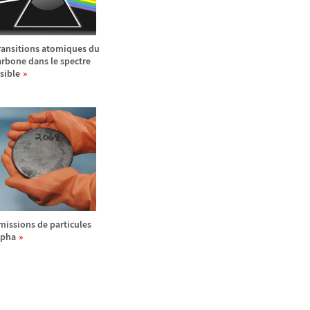
ransitions atomiques du
arbone dans le spectre
isible
missions de particules
lpha