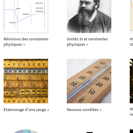
R
é
visions des constantes
Unit
é
s SI et constantes
H
physiques
physiques
s
M
É
talonnage d'une jauge
Mesures corr
é
l
é
es
i