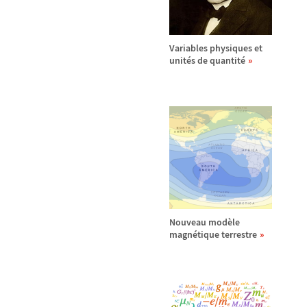
Variables physiques et
unit
é
s de quantit
é
Nouveau mod
è
le
magn
é
tique terrestre