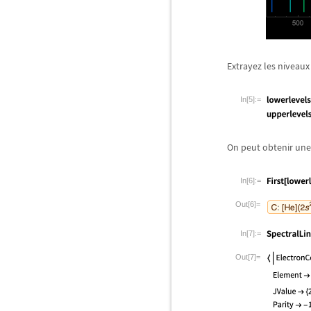
Extrayez les niveaux
In[5]:=
On peut obtenir une
In[6]:=
Out[6]=
In[7]:=
Out[7]=