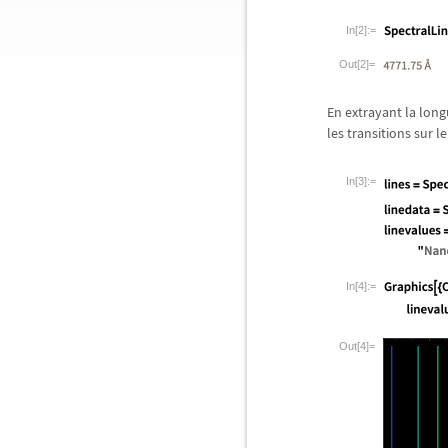
In[2]:=
Out[2]=
En extrayant la long
les transitions sur le
In[3]:=
In[4]:=
Out[4]=