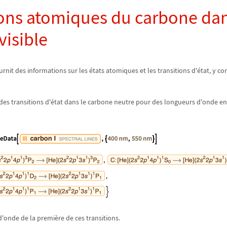
ions atomiques du carbone dan
visible
urnit des informations sur les
é
tats atomiques et les transitions d'
é
tat, y c
 des transitions d'
é
tat dans le carbone neutre pour des longueurs d'onde en
 d'onde de la premi
è
re de ces transitions.