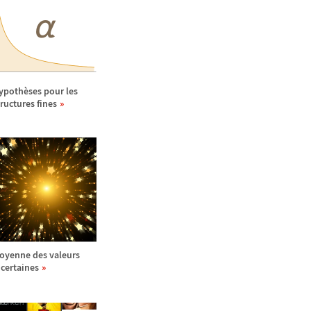
ypoth
è
ses pour les
tructures fines
oyenne des valeurs
ncertaines