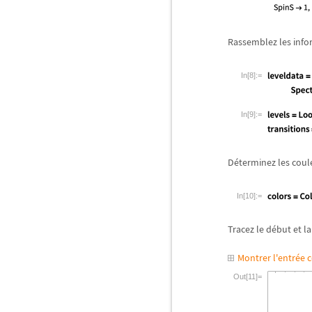
Rassemblez les infor
In[8]:=
In[9]:=
D
é
terminez les coul
In[10]:=
Tracez le d
é
but et la
Montrer l'entrée
Out[11]=