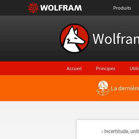
Produits
Wolfra
Accueil
Principes
Util
La dernièr
Incertitude, unit