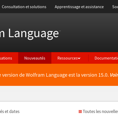
Consultation et solutions
Apprentissage et assistance
Soc
m Language
™
isations
Nouveautés
Ressources
Documentati
e version de Wolfram Language est la version 15.0.
Voi
é
s et dates
Toutes les nouvelle