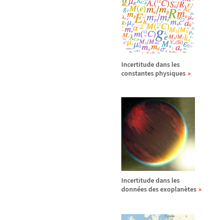
Incertitude dans les
constantes physiques
Incertitude dans les
donn
é
es des exoplan
è
tes