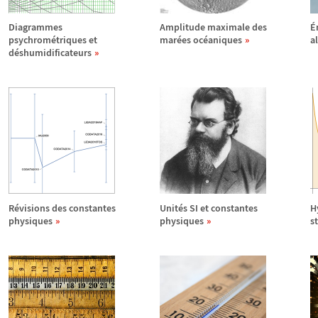
Diagrammes
Amplitude maximale des
É
psychrom
é
triques et
mar
é
es oc
é
aniques
a
d
é
shumidificateurs
R
é
visions des constantes
Unit
é
s SI et constantes
H
physiques
physiques
s