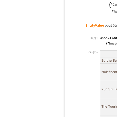
EntityValue
peut
ê
t
In[7]:=
Out[7]=