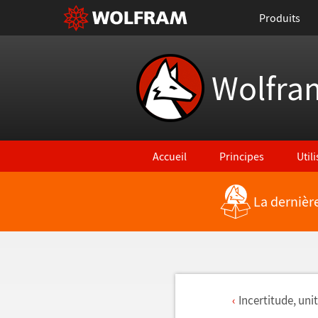
Produits
Wolfra
Accueil
Principes
Util
La dernièr
Incertitude, unit