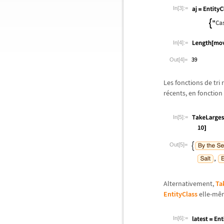
In[3]:=
In[4]:=
Out[4]=
Les fonctions de tri
r
é
cents, en fonction 
In[5]:=
Out[5]=
Alternativement,
Ta
EntityClass
elle-m
ê
In[6]:=