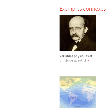
Exemples connexes
Variables physiques et
unit
é
s de quantit
é