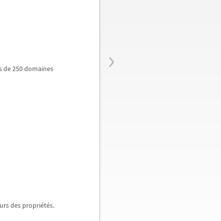
›
us de 250 domaines
eurs des propri
é
t
é
s.