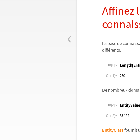
Affinez 
connaiss
‹
La base de connais
diff
é
rents.
In[1]:=
Out[1]=
De nombreux domaine
In[2]:=
Out[2]=
EntityClass
fournit u