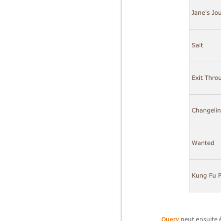
Query
peut ensuite