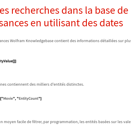
les recherches dans la base de
ances en utilisant des dates
sances Wolfram Knowledgebase contient des informations d
é
taill
é
es sur pl
s contiennent des milliers d'entit
é
s distinctes.
n moyen facile de filtrer, par programmation, les entit
é
s bas
é
es sur les val