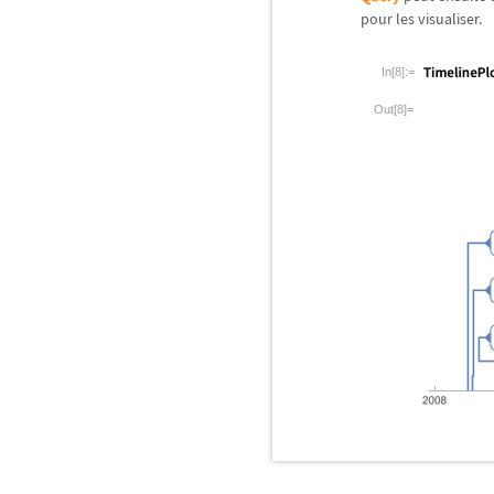
pour les visualiser.
In[8]:=
Out[8]=