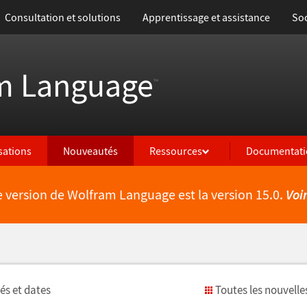
Consultation et solutions
Apprentissage et assistance
Soc
m Language
™
isations
Nouveautés
Ressources
Documentati
e version de Wolfram Language est la version 15.0.
Voi
é
s et dates
Toutes les nouvelle