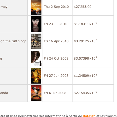
ê
tre utilis
é
e pour extraire des informations
à
partir de
Dataset
, et les trans