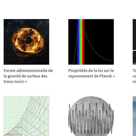
Forme adimensionnelle de
Propri
é
t
é
s de la loi sur le
T
la gravit
é
de surface des
rayonnement de Planck
c
trous noirs
v