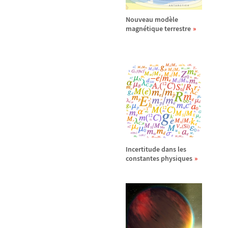
Nouveau mod
è
le
magn
é
tique terrestre
Incertitude dans les
constantes physiques