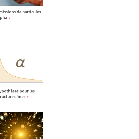
missions de particules
lpha
ypoth
è
ses pour les
tructures fines