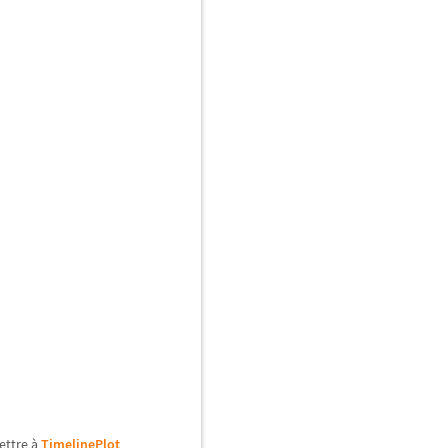
mettre
à
TimelinePlot