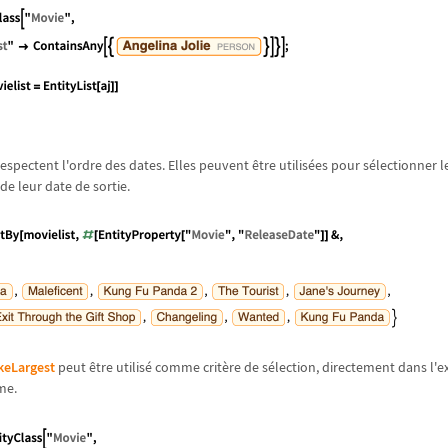
 respectent l'ordre des dates. Elles peuvent
ê
tre utilis
é
es pour s
é
lectionner l
de leur date de sortie.
keLargest
peut
ê
tre utilis
é
comme crit
è
re de s
é
lection, directement dans l'e
me.