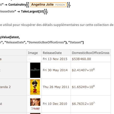
re utilis
é
pour r
é
cup
é
rer des d
é
tails suppl
é
mentaires sur cette collection de 