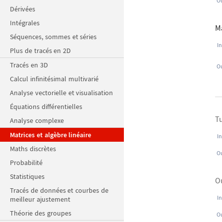
Ou
Dérivées
Intégrales
M
Séquences, sommes et séries
In
Plus de tracés en 2D
Tracés en 3D
Ou
Calcul infinitésimal multivarié
Analyse vectorielle et visualisation
Équations différentielles
T
Analyse complexe
Matrices et algèbre linéaire
In
Maths discrètes
Ou
Probabilité
Statistiques
O
Tracés de données et courbes de
In
meilleur ajustement
Théorie des groupes
Ou