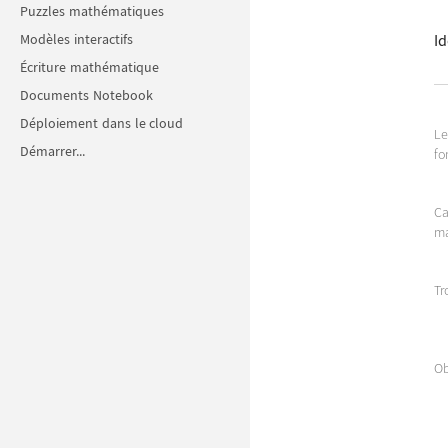
Puzzles mathématiques
Modèles interactifs
Id
Écriture mathématique
Documents Notebook
Déploiement dans le cloud
L
Démarrer...
fo
Ca
ma
Tr
Ob