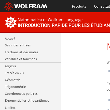
Produits
Consultat
Accueil
Saisir des entrées
Fractions et décimales
Variables et fonctions
Wo
Algèbre
In
Tracés en 2D
Géométrie
Cr
Trigonométrie
co
Coordonnées polaires
In
Exponentielles et logarithmes
Limites