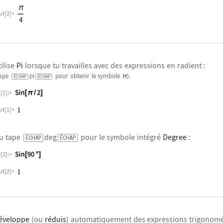
ut[2]=
tilise
Pi
lorsque tu travailles avec des expressions en radient :
Tape
pi
pour obtenir le symbole
).
π
ÉCHAP
ÉCHAP
n[1]:=
ut[1]=
u tape
deg
pour le symbole intégré
Degree
:
ÉCHAP
ÉCHAP
n[2]:=
ut[2]=
éveloppe
(ou
réduis
) automatiquement des expressions trigonomét