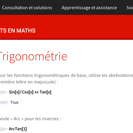
Consultation et solutions
Apprentissage et assistance
Soc
Trigonométrie
our les fonctions trigonométriques de base, utilise les abréviation
remière lettre en majuscule) :
n[1]:=
ut[1]=
joute « Arc » pour les inverses :
n[2]:=