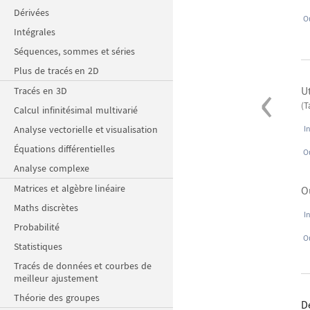
Dérivées
O
Intégrales
Séquences, sommes et séries
Plus de tracés en 2D
‹
U
Tracés en 3D
(
Calcul infinitésimal multivarié
Analyse vectorielle et visualisation
I
Équations différentielles
O
Analyse complexe
Matrices et algèbre linéaire
O
Maths discrètes
I
Probabilité
O
Statistiques
Tracés de données et courbes de
meilleur ajustement
Théorie des groupes
D