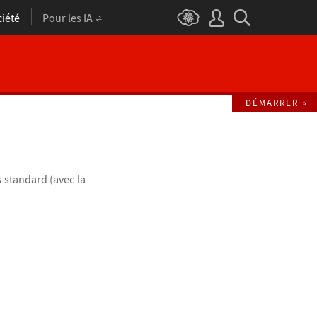
iété
Pour les IA
DÉMARRER »
s standard (avec la