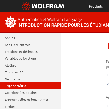
Produits
Accueil
Saisir des entrées
Fractions et décimales
Variables et fonctions
P
Algèbre
p
Tracés en 2D
I
Géométrie
O
Trigonométrie
Coordonnées polaires
A
Exponentielles et logarithmes
I
Limites