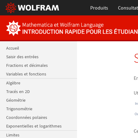
Produits
Consultat
Accueil
Saisir des entrées
Fractions et décimales
Variables et fonctions
En
Algèbre
Tracés en 2D
Ut
Géométrie
In
Trigonométrie
Ou
Coordonnées polaires
Exponentielles et logarithmes
Ce
Limites