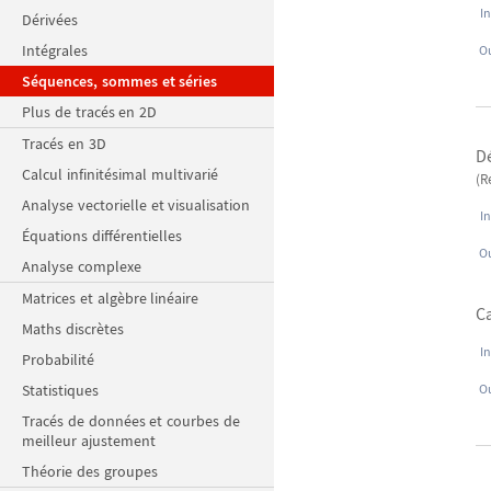
In
Dérivées
Intégrales
Ou
Séquences, sommes et séries
Plus de tracés en 2D
Tracés en 3D
Dé
Calcul infinitésimal multivarié
(R
Analyse vectorielle et visualisation
In
Équations différentielles
Ou
Analyse complexe
Matrices et algèbre linéaire
Ca
Maths discrètes
In
Probabilité
Statistiques
Ou
Tracés de données et courbes de
meilleur ajustement
Théorie des groupes