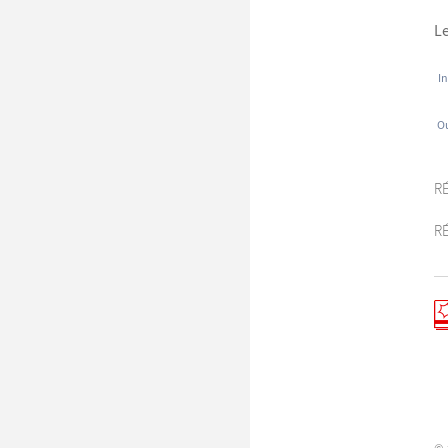
Le
In
Ou
R
R