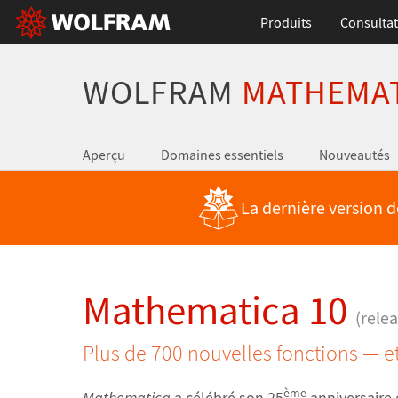
Produits
Consultat
WOLFRAM
MATHEMA
Aperçu
Domaines essentiels
Nouveautés
La dernière version 
Mathematica 10
(rele
Plus de 700 nouvelles fonctions — et
ème
Mathematica
a célébré son 25
anniversaire 