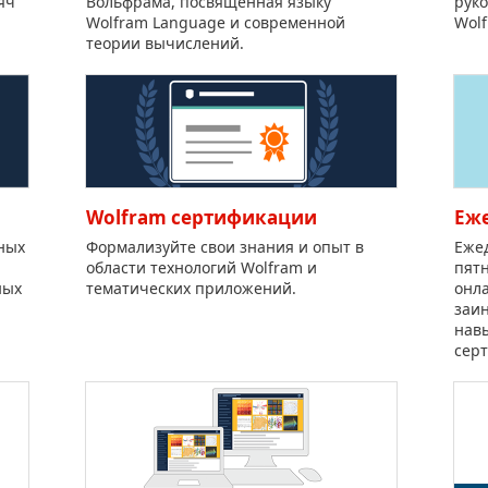
яч
Вольфрама, посвященная языку
руко
Wolfram Language и современной
Wol
теории вычислений.
Wolfram сертификации
Еж
ных
Формализуйте свои знания и опыт в
Ежед
области технологий Wolfram и
пятн
ных
тематических приложений.
онла
заи
нав
сер