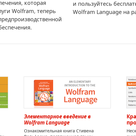
печения, которая
и пользуйтесь беспла
луги Wolfram, теперь
Wolfram Language на р
 предпроизводственной
беспечения.
Элементарное введение в
Кра
Wolfram Language
пр
Ознакомительная книга Стивена
Неск