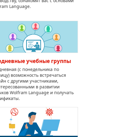
водству, ознакомят вас с основами
fram Language.
едневные учебные группы
невная (с понедельника по
ицу) возможность встречаться
йн с другими участниками,
нтересованными в развитии
ыков Wolfram Language и получать
тификаты.