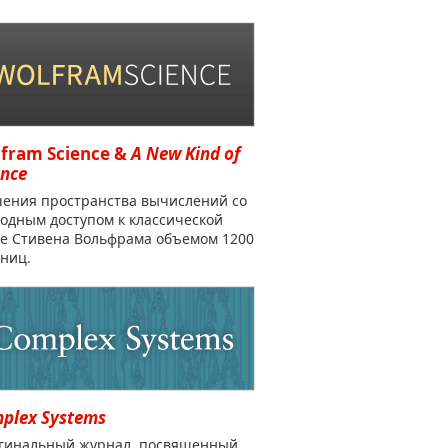
fram Science &
A New Kind of
ence
чения пространства вычислений со
одным доступом к классической
ге Стивена Вольфрама объемом 1200
ниц.
plex Systems
гинальный журнал, посвященный