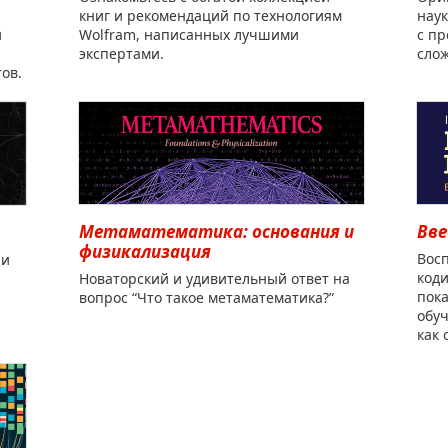
книг и рекомендаций по технологиям
наук
й
Wolfram, написанных лучшими
с пр
экспертами.
сло
ов.
Метаматематика: основания и
Вве
физикализация
Вос
 и
коди
Новаторский и удивительный ответ на
пок
вопрос “Что такое метаматематика?”
обуч
как 