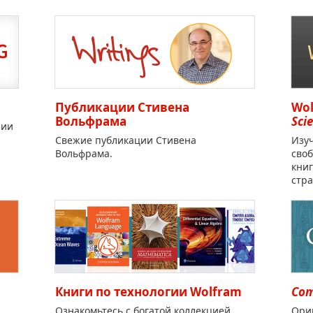
Публикации Стивена
Wol
Вольфрама
Sci
нии
Свежие публикации Стивена
Изу
Вольфрама.
своб
кни
стра
Книги по технологии Wolfram
Com
Ознакомьтесь с богатой коллекцией
Ори