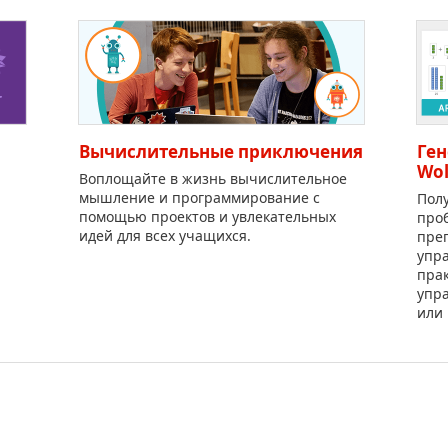
Вычислительные приключения
Ге
Wo
Воплощайте в жизнь вычислительное
мышление и программирование с
Пол
помощью проектов и увлекательных
проб
идей для всех учащихся.
пре
упр
прак
упр
или 