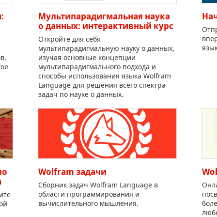
:
Мультипарадигмальная наука
Нач
о данных: интерактивный курс
Отпр
впер
Откройте для себя
язык
мультипарадигмальную науку о данных,
в,
изучая основные концепции
гое
мультипарадигмального подхода и
способы использования языка Wolfram
Language для решения всего спектра
задач по науке о данных.
по
Wolfram задачи
Wol
a
Сборник задач Wolfram Language в
Онл
области программирования и
пос
ите
вычислительного мышления.
боле
ой
любо