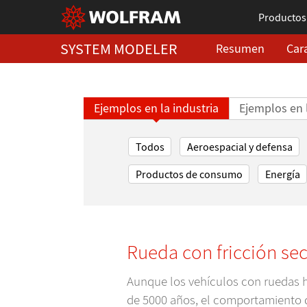
Productos
SYSTEM MODELER
Resumen
Cara
Ejemplos en la industria
Ejemplos en 
Todos
Aeroespacial y defensa
Productos de consumo
Energía
Rueda con fricción se
Aunque los vehículos con ruedas 
de 5000 años, el comportamiento d