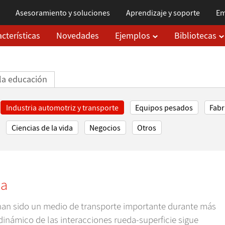
Asesoramiento y soluciones
Aprendizaje
y soporte
Em
cterísticas
Novedades
Ejemplos
Bibliotecas
la educación
Industria automotriz y transporte
Equipos pesados
Fabr
Ciencias de la vida
Negocios
Otros
ca
han sido un medio de transporte importante durante más
inámico de las interacciones rueda-superficie sigue