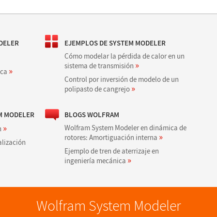
ODELER
EJEMPLOS DE SYSTEM MODELER
Cómo modelar la pérdida de calor en un
»
sistema de transmisión
»
ica
Control por inversión de modelo de un
»
polipasto de cangrejo
EM MODELER
BLOGS WOLFRAM
»
Wolfram System Modeler en dinámica de
n
»
rotores: Amortiguación interna
alización
Ejemplo de tren de aterrizaje en
»
ingeniería mecánica
Wolfram System Modeler