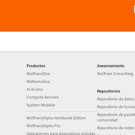
Productos
Asesoramiento
Wolfram|One
Wolfram Consulting
Mathematica
AI Access
Repositorios
Compute Services
Repositorio de datos
System Modeler
Repositorio de funci
Repositorio de paclet
Wolfram|Alpha Notebook Edition
comunidad
Wolfram|Alpha Pro
Repositorio de redes
Aplicaciones para dispositivos móviles