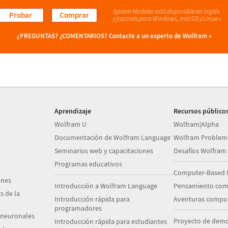
System Modeler está disponible en inglés
Probar
Comprar
y japonés
para Windows, macOS y Linux »
¿PREGUNTAS? ¿COMENTARIOS?
Contacte a un experto de Wolfram »
Aprendizaje
Recursos público
Wolfram U
Wolfram|Alpha
Documentación de Wolfram Language
Wolfram Problem
Seminarios web y capacitaciones
Desafíos Wolfram
Programas educativos
Computer-Based 
ones
Introducción a Wolfram Language
Pensamiento com
s de la
Introducción rápida para
Aventuras comput
programadores
 neuronales
Proyecto de demo
Introducción rápida para estudiantes