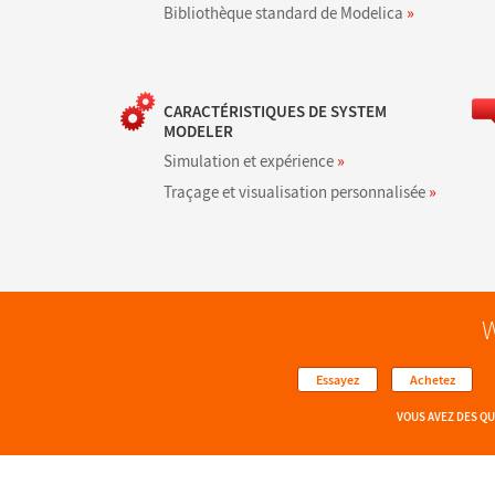
Bibliothèque standard de Modelica
»
CARACTÉRISTIQUES DE SYSTEM
MODELER
Simulation et expérience
»
Traçage et visualisation personnalisée
»
W
Essayez
Achetez
VOUS AVEZ DES Q