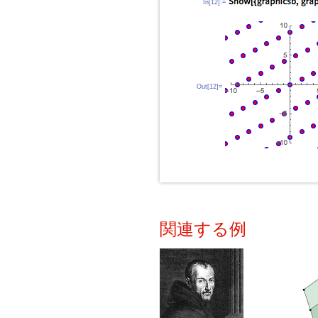
In[12]:=
Out[12]=
関連する例