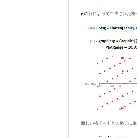
の行によって生成された格
In[10]:=
In[11]:=
Out[11]=
新しい格子をもとの格子に重