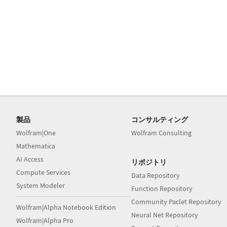
製品
コンサルティング
Wolfram|One
Wolfram Consulting
Mathematica
AI Access
リポジトリ
Compute Services
Data Repository
System Modeler
Function Repository
Community Paclet Repository
Wolfram|Alpha Notebook Edition
Neural Net Repository
Wolfram|Alpha Pro