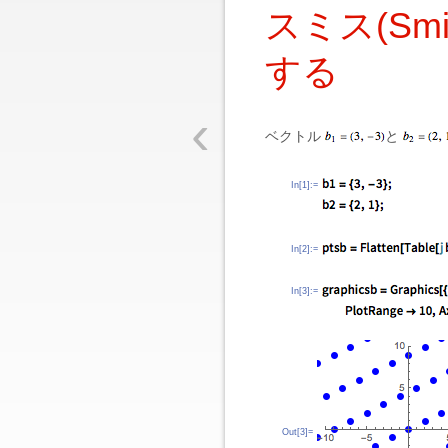
スミス(Sm
する
‹
ベクトル
と
In[1]:=
In[2]:=
In[3]:=
Out[3]=