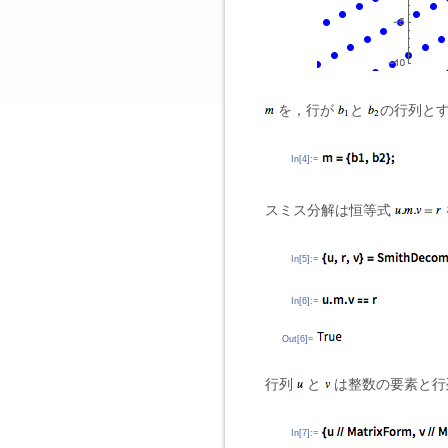
を，行が
と
の行列と
In[4]:=
スミス分解は恒等式
In[5]:=
In[6]:=
Out[6]=
行列
と
は整数の要素と行
In[7]:=