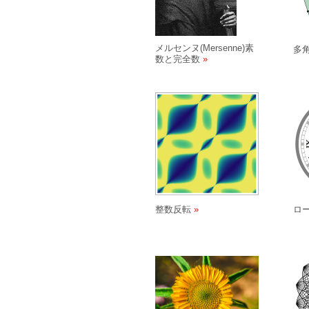
メルセンヌ(Mersenne)素
多
数と完全数
整数反転
ロ