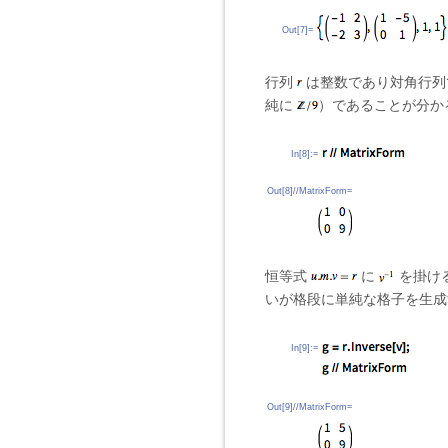
Out[7]=
行列
は整数であり対角行列
純に
）であることが分か
In[8]:=
Out[8]//MatrixForm=
恒等式
に
を掛け
いが格段に単純な格子を生成
In[9]:=
Out[9]//MatrixForm=