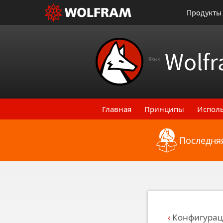
Продукты
Wolfr
Язык
Главная
Принципы
Испол
Последняя
Назад к последним функци
Конфигурац