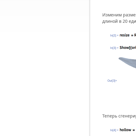
Изменим размер
длиной в 20 ед
In[2]:=
In[3]:=
Out[3]=
Теперь cгенери
In[4]:=