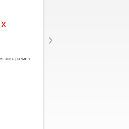
их
›
менить размер