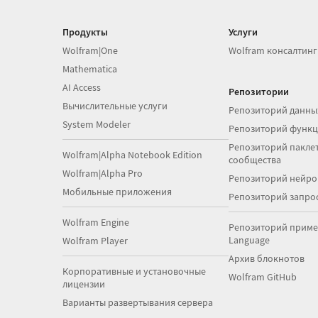
Продукты
Услуги
Wolfram|One
Wolfram консалтинг
Mathematica
AI Access
Репозитории
Вычислительные услуги
Репозиторий данны
System Modeler
Репозиторий функ
Репозиторий паклет
Wolfram|Alpha Notebook Edition
сообщества
Wolfram|Alpha Pro
Репозиторий нейро
Мобильные приложения
Репозиторий запро
Wolfram Engine
Репозиторий приме
Language
Wolfram Player
Архив блокнотов
Корпоративные и установочные
Wolfram GitHub
лицензии
Варианты развертывания сервера