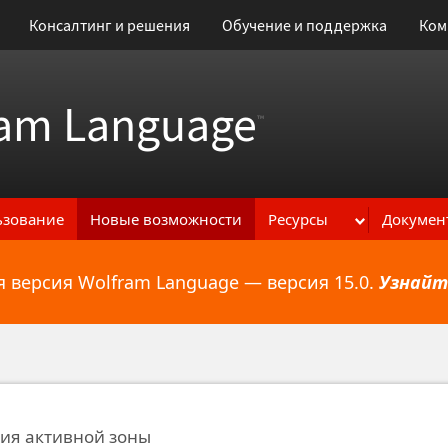
Консалтинг и решения
Обучение и поддержка
Ком
am Language
™
ьзование
Новые возможности
Ресурсы
Докумен
 версия Wolfram Language — версия 15.0.
Узнайт
ональным возможностям
ия активной зоны