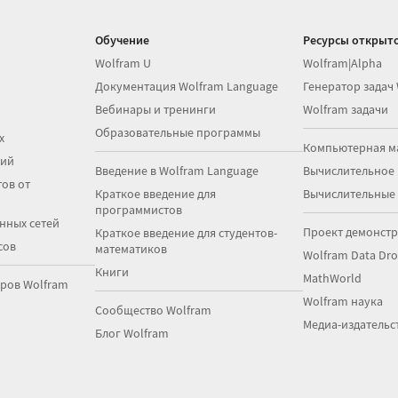
Обучение
Ресурсы открыто
Wolfram U
Wolfram|Alpha
Документация Wolfram Language
Генератор задач
Вебинары и тренинги
Wolfram задачи
Образовательные программы
х
Компьютерная м
ций
Введение в Wolfram Language
Вычислительное
ов от
Краткое введение для
Вычислительные
программистов
нных сетей
Проект демонст
Краткое введение для студентов-
сов
математиков
Wolfram Data Dr
Книги
MathWorld
ров Wolfram
Wolfram наука
Сообщество Wolfram
Медиа-издательс
Блог Wolfram