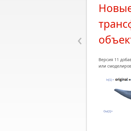
Новые
транс
‹
объек
Версия 11 доба
или смоделиров
In[1]:=
Out[1]=