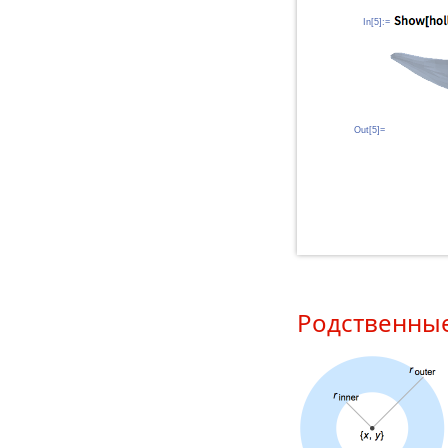
In[5]:=
Out[5]=
Родственны