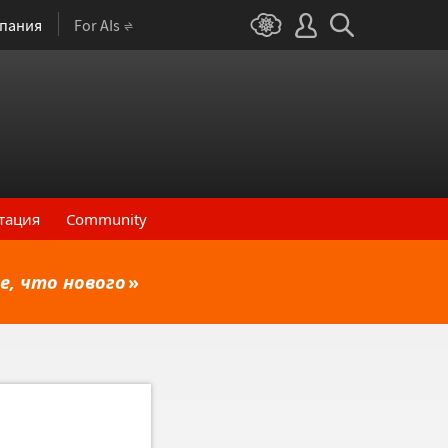
пания
For AIs
тация
Community
е, что нового
»