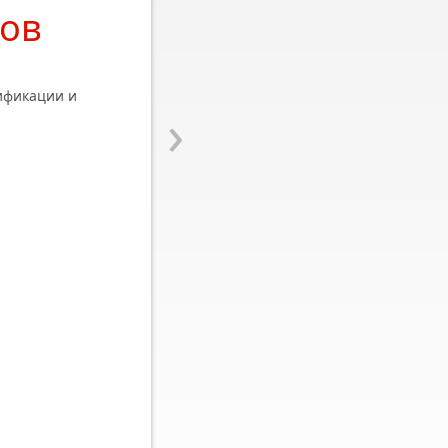
тов
ификации и
›