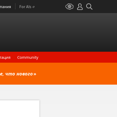
пания
For AIs
тация
Community
е, что нового
»