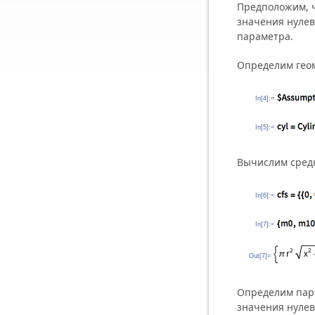
Предположим, ч
значения нулев
параметра.
Определим геом
In[4]:=
In[5]:=
Вычислим средн
In[6]:=
In[7]:=
Out[7]=
Определим пара
значения нулев