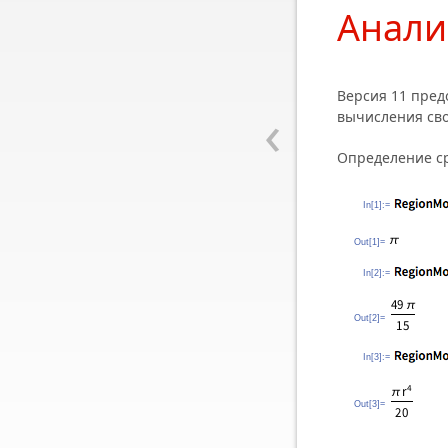
Анали
Версия 11 пред
‹
вычисления сво
Определение ср
In[1]:=
Out[1]=
In[2]:=
Out[2]=
In[3]:=
Out[3]=