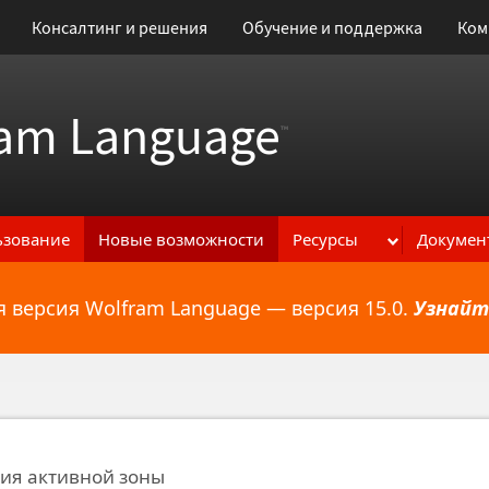
Консалтинг и решения
Обучение и поддержка
Ком
am Language
™
ьзование
Новые возможности
Ресурсы
Докумен
 версия Wolfram Language — версия 15.0.
Узнайт
ональным возможностям
ия активной зоны