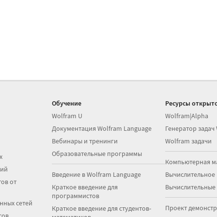
Обучение
Ресурсы открыто
Wolfram U
Wolfram|Alpha
Документация Wolfram Language
Генератор задач
Вебинары и тренинги
Wolfram задачи
Образовательные программы
х
Компьютерная м
ций
Введение в Wolfram Language
Вычислительное
ов от
Краткое введение для
Вычислительные
программистов
нных сетей
Проект демонст
Краткое введение для студентов-
сов