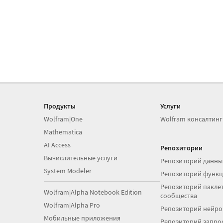
Продукты
Услуги
Wolfram|One
Wolfram консалтинг
Mathematica
AI Access
Репозитории
Вычислительные услуги
Репозиторий данны
System Modeler
Репозиторий функ
Репозиторий паклет
Wolfram|Alpha Notebook Edition
сообщества
Wolfram|Alpha Pro
Репозиторий нейро
Мобильные приложения
Репозиторий запро