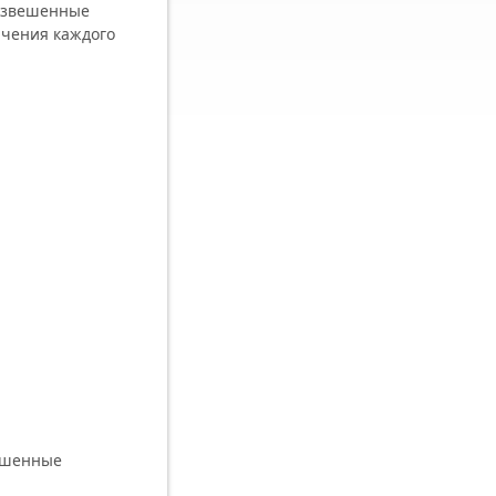
евзвешенные
ачения каждого
вешенные