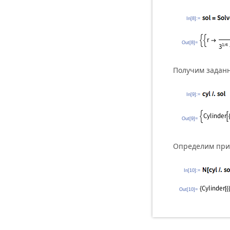
In[8]:=
Out[8]=
Получим заданн
In[9]:=
Out[9]=
Определим при
In[10]:=
Out[10]=