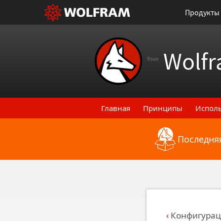
Продукты
Wolfr
Язык
Главная
Принципы
Испол
Последняя
Назад к последним функци
Конфигурац