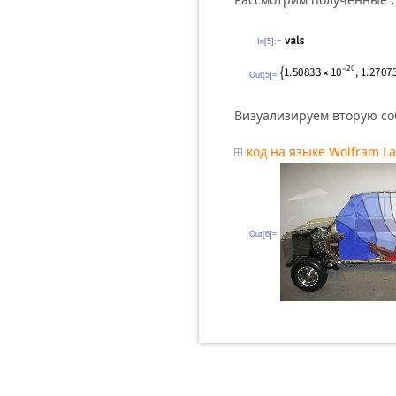
In[5]:=
Out[5]=
Визуализируем вторую со
код на языке Wolfram L
Out[6]=