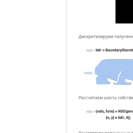
Дискретизируем получен
In[3]:=
Out[3]=
Рассчитаем шесть собств
In[4]:=
Рассмотрим полученные с