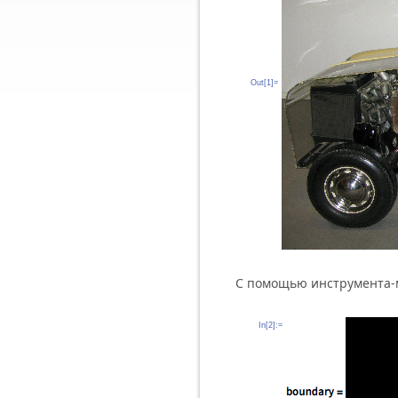
Out[1]=
С помощью инструмента-м
In[2]:=