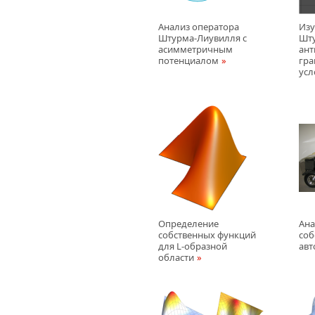
Анализ оператора
Изу
Штурма-Лиувилля с
Шту
асимметричным
ант
потенциалом
гр
усл
Определение
Ана
собственных функций
соб
для L-образной
ав
области