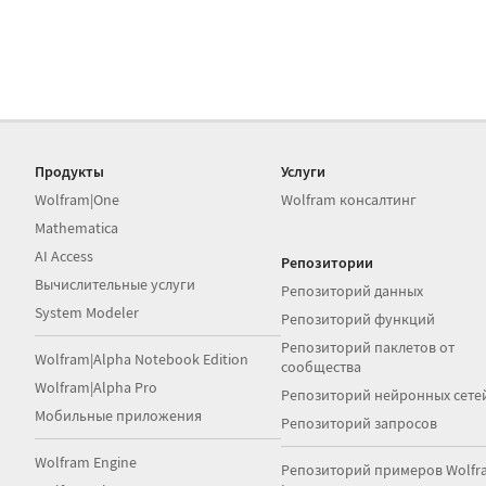
Продукты
Услуги
Wolfram|One
Wolfram консалтинг
Mathematica
AI Access
Репозитории
Вычислительные услуги
Репозиторий данных
System Modeler
Репозиторий функций
Репозиторий паклетов от
Wolfram|Alpha Notebook Edition
сообщества
Wolfram|Alpha Pro
Репозиторий нейронных сете
Мобильные приложения
Репозиторий запросов
Wolfram Engine
Репозиторий примеров Wolfr