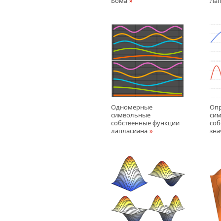
Бома
Лап
Одномерные
Оп
символьные
сим
собственные функции
соб
лапласиана
зна