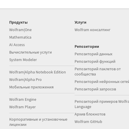
Продукты
Услуги
Wolfram|One
Wolfram консалтинг
Mathematica
AI Access
Репозитории
Вычислительные услуги
Репозиторий данных
System Modeler
Репозиторий функций
Репозиторий паклетов от
Wolfram|Alpha Notebook Edition
сообщества
Wolfram|Alpha Pro
Репозиторий нейронных сете
Мобильные приложения
Репозиторий запросов
Wolfram Engine
Репозиторий примеров Wolfr
Language
Wolfram Player
Архив блокнотов
Корпоративные и установочные
Wolfram GitHub
лицензии