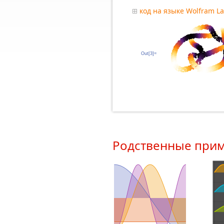
код на языке Wolfram L
Out[3]=
Родственные при