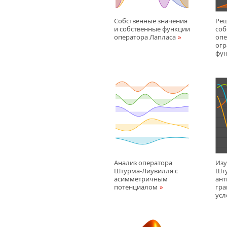
Собственные значения
Ре
и собственные функции
соб
оператора Лапласа
опе
огр
фу
Анализ оператора
Изу
Штурма-Лиувилля с
Шту
асимметричным
ант
потенциалом
гр
усл