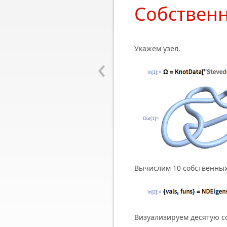
Собственн
Укажем узел.
‹
In[1]:=
Out[1]=
Вычислим 10 собственных
In[2]:=
Визуализируем десятую с