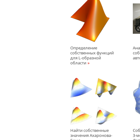
Определение
Ана
собственных функций
соб
для L-образной
ав
области
Найти собственные
Соб
значения Ахаронова-
3-м