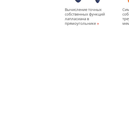
Вычисление точных
Си
собственных функций
соб
лапласиана в
тре
прямоугольнике
ме