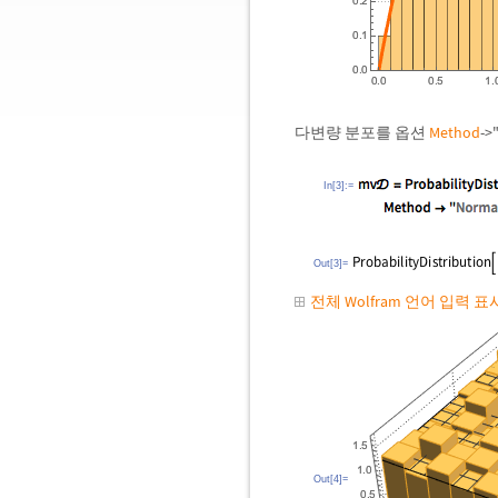
다변량 분포를 옵션
Method
-
In[3]:=
Out[3]=
전체 Wolfram 언어 입력 
Out[4]=