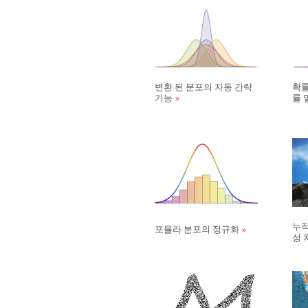
변환 된 분포의 자동 간략
확률
기능
률 
누적
포뮬라 분포의 정규화
성 