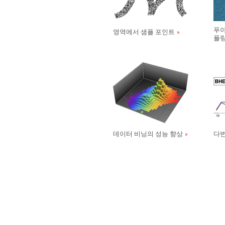
푸아
영역에서 샘플 포인트
플
데이터 비닝의 성능 향상
다변