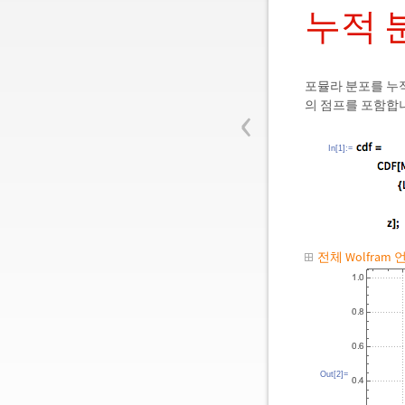
누적 
포뮬라 분포를 누
‹
의 점프를 포함합
In[1]:=
전체 Wolfram
Out[2]=