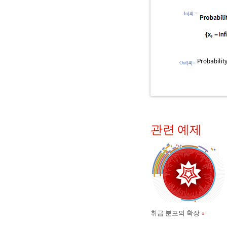
In[4]:=
Out[4]=
관련 예제
취급 분포의 확장