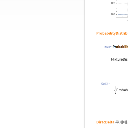
ProbabilityDistri
In[3]:=
Out[3]=
DiracDelta
무게에서