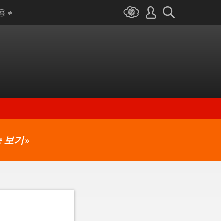
I용
 보기
»