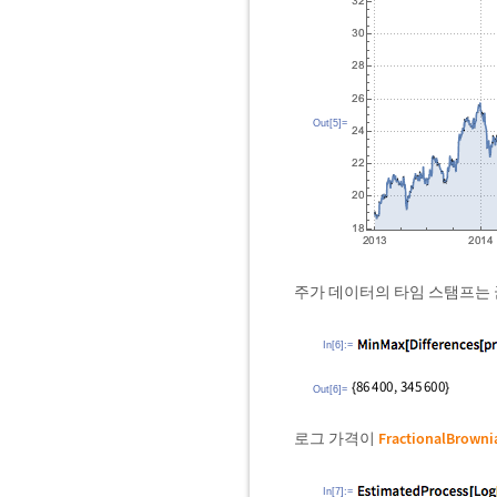
Out[5]=
주가 데이터의 타임 스탬프는
In[6]:=
Out[6]=
로그 가격이
FractionalBrown
In[7]:=