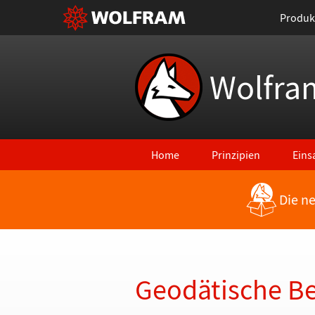
Produk
Wolfra
Home
Prinzipien
Eins
Die n
Zurück zu den neuesten Features
Geodätische B