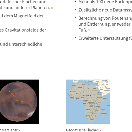
eod
ä
tischer Fl
ä
chen und
Mehr als 100 neue Kartenp
rde und anderer Planeten.
»
Zus
ä
tzliche neue Datumss
uf dem Magnetfeld der
Berechnung von Routenan
und Entfernung, entweder 
s Gravitationsfelds der
Fu
ß
.
»
Erweiterte Unterst
ü
tzung f
 und unterschiedliche
r Marsianer
Geod
ä
tische Fl
ä
chen