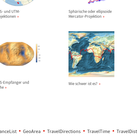
S- und UTM-
Sph
ä
rische oder ellipsoide
ojektionen
Mercator-Projektion
S-Empf
ä
nger und
Wie schwer ist es?
he
anceList
GeoArea
TravelDirections
TravelTime
TravelDis