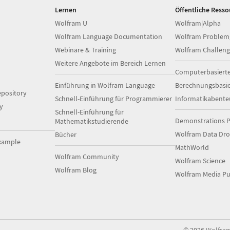
Lernen
Öffentliche Ress
Wolfram U
Wolfram|Alpha
Wolfram Language Documentation
Wolfram Problem
Webinare & Training
Wolfram Challeng
Weitere Angebote im Bereich Lernen
Computerbasiert
Einführung in Wolfram Language
Berechnungsbasi
pository
Schnell-Einführung für Programmierer
Informatikabente
y
Schnell-Einführung für
Demonstrations P
Mathematikstudierende
Wolfram Data Dr
Bücher
xample
MathWorld
Wolfram Community
Wolfram Science
Wolfram Blog
Wolfram Media Pu