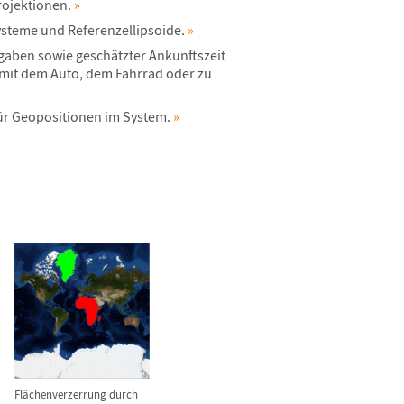
rojektionen.
»
ysteme und Referenzellipsoide.
»
gaben sowie gesch
ä
tzter Ankunftszeit
mit dem Auto, dem Fahrrad oder zu
ü
r Geopositionen im System.
»
Fl
ä
chenverzerrung durch