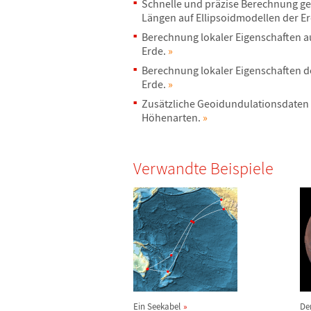
Schnelle und pr
ä
zise Berechnung g
L
ä
ngen auf Ellipsoidmodellen der E
Berechnung lokaler Eigenschaften a
Erde.
»
Berechnung lokaler Eigenschaften de
Erde.
»
Zus
ä
tzliche Geoidundulationsdaten
H
ö
henarten.
»
Verwandte Beispiele
Ein Seekabel
De