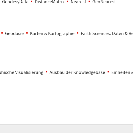
GeodesyData
DistanceMatrix
Nearest
GeoNearest
Geod
ä
sie
Karten & Kartographie
Earth Sciences: Daten & 
hische Visualisierung
Ausbau der Knowledgebase
Einheiten