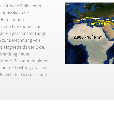
zus
ä
tzliche F
ü
lle neuer
eophysikalische
r Berechnung
 neue Funktionen zur
deren gesch
ä
tzter L
ä
nge
n zur Berechnung von
nd Magnetfelds der Erde.
Sammlung neuer
ysteme. Zusammen bieten
chende Leistungskraft zur
Bereich der Geod
ä
sie und