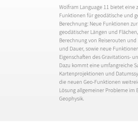
Wolfram Language 11 bietet eine 
Funktionen f
ü
r geod
ä
tische und g
Berechnung: Neue Funktionen zu
geod
ä
tischer L
ä
ngen und Fl
ä
chen,
Berechnung von Reiserouten und 
und Dauer, sowie neue Funktione
Eigenschaften des Gravitations- u
Dazu kommt eine umfangreiche 
Kartenprojektionen und Datumss
die neuen Geo-Funktionen weitrei
L
ö
sung allgemeiner Probleme im 
Geophysik.