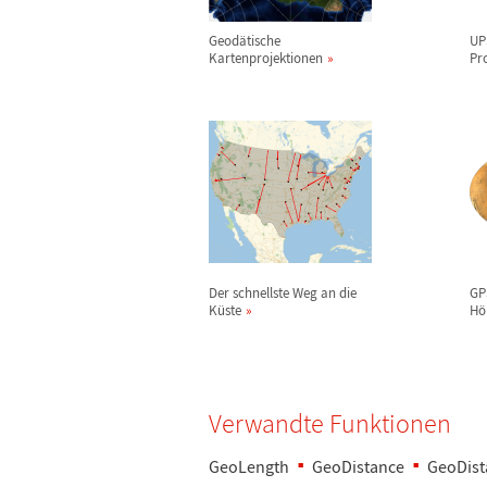
Geod
ä
tische
UP
Kartenprojektionen
Pr
Der schnellste Weg an die
GP
K
ü
ste
H
ö
Verwandte Funktionen
GeoLength
GeoDistance
GeoDist