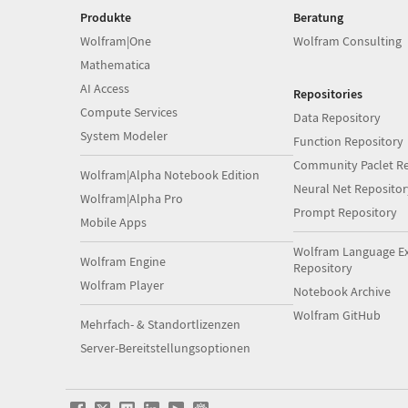
Produkte
Beratung
Wolfram|One
Wolfram Consulting
Mathematica
AI Access
Repositories
Compute Services
Data Repository
System Modeler
Function Repository
Community Paclet Re
Wolfram|Alpha Notebook Edition
Neural Net Repositor
Wolfram|Alpha Pro
Prompt Repository
Mobile Apps
Wolfram Language E
Wolfram Engine
Repository
Wolfram Player
Notebook Archive
Wolfram GitHub
Mehrfach- & Standortlizenzen
Server-Bereitstellungsoptionen