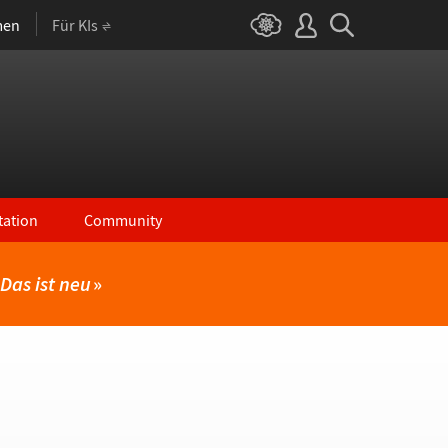
men
Für KIs
ation
Community
Das ist neu
»