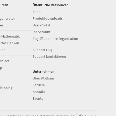
ourcen
Öffentliche Ressourcen
Shop
generator
Produktdownloads
es
User-Portal
Ihr Account
e Mathematik
Zugriff über Ihre Organisation
ertes Denken
uer
Support FAQ
Support kontaktieren
roject
op
Unternehmen
Über Wolfram
Karriere
blishing
Kontakt
Events
|
|