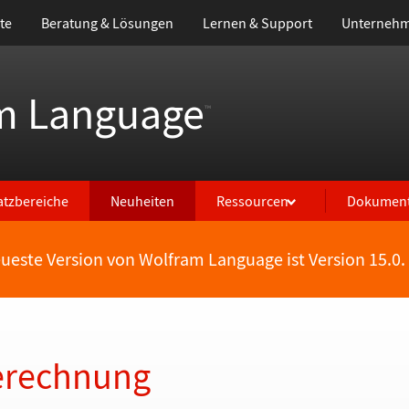
te
Beratung & Lösungen
Lernen & Support
Unterneh
m Language
™
atzbereiche
Neuheiten
Ressourcen
Dokument
eueste Version von Wolfram Language ist Version 15.0.
erechnung