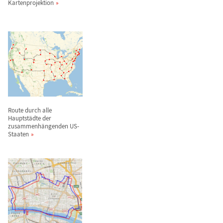
Kartenprojektion
Route durch alle
Hauptst
ä
dte der
zusammenh
ä
ngenden US-
Staaten