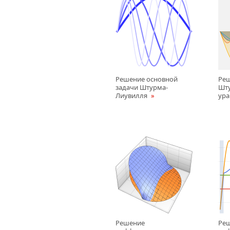
Решение основной
Реш
задачи Штурма-
Шту
Лиувилля
ура
Решение
Ре