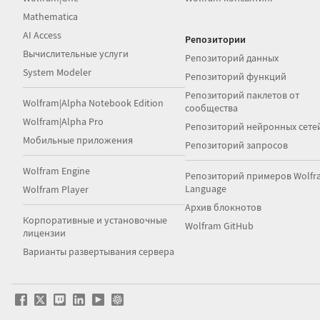
Mathematica
AI Access
Репозитории
Вычислительные услуги
Репозиторий данных
System Modeler
Репозиторий функций
Репозиторий паклетов от
Wolfram|Alpha Notebook Edition
сообщества
Wolfram|Alpha Pro
Репозиторий нейронных сете
Мобильные приложения
Репозиторий запросов
Wolfram Engine
Репозиторий примеров Wolfr
Language
Wolfram Player
Архив блокнотов
Корпоративные и установочные
Wolfram GitHub
лицензии
Варианты развертывания сервера