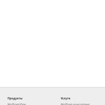
Продукты
Услуги
Wolfram|One
Wolfram консалтинг