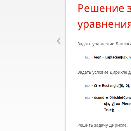
Решение з
уравнения
‹
Задать уравнение Лапласа
In[1]:=
Задать условие Дирихле д
In[2]:=
In[3]:=
Решить задачу Дирихле.