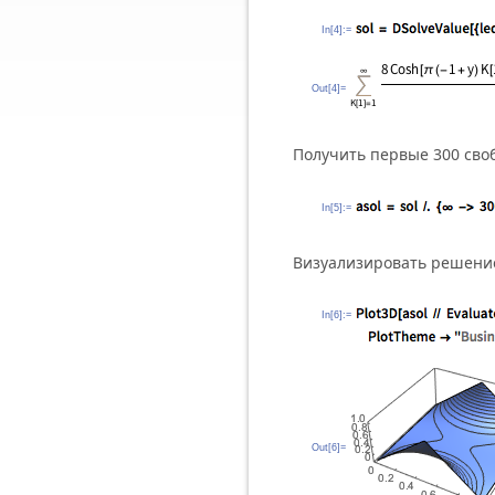
In[4]:=
Out[4]=
Получить первые 300 сво
In[5]:=
Визуализировать решение
In[6]:=
Out[6]=