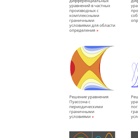
дифференциальных
ди
уравнений в частных
ура
производных с
про
комплексными
соб
граничными
опр
условиями для области
определения
Решение уравнения
Реш
Пуассона с
ура
периодическими
по
граничными
гр
условиями
ус