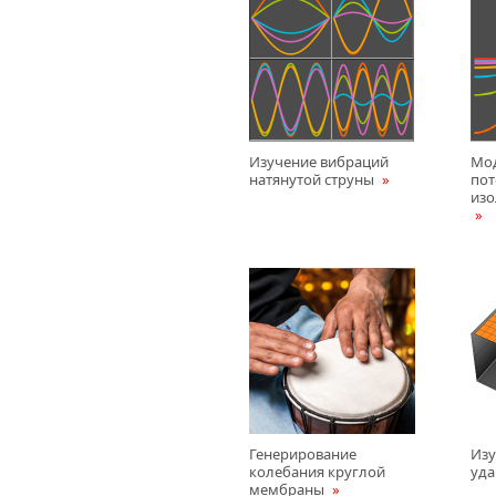
Изучение вибраций
Мо
натянутой струны
пот
изо
Генерирование
Изу
колебания круглой
уд
мембраны