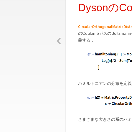
DysonのC
CircularOrthogonalMatrixDist
‹
のCoulombガスのBolt
義する．
In[1]:=
ハミルトニアンの分布を定義
In[2]:=
さまざまな大きさの系のハミ