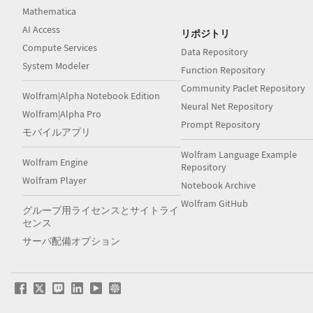
Mathematica
AI Access
リポジトリ
Compute Services
Data Repository
System Modeler
Function Repository
Community Paclet Repository
Wolfram|Alpha Notebook Edition
Neural Net Repository
Wolfram|Alpha Pro
Prompt Repository
モバイルアプリ
Wolfram Language Example
Wolfram Engine
Repository
Wolfram Player
Notebook Archive
Wolfram GitHub
グループ用ライセンスとサイトライ
センス
サーバ配備オプション