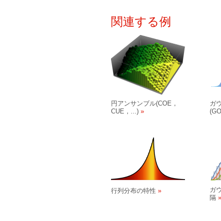
関連する例
円アンサンブル(COE，
ガ
CUE，...)
(G
ガ
行列分布の特性
隔