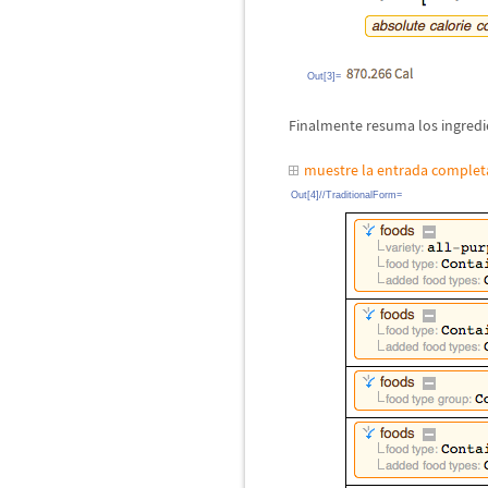
Out[3]=
Finalmente resuma los ingredi
muestre la entrada comple
Out[4]//TraditionalForm=