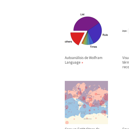
Autoan
á
lisis de Wolfram
Visu
Language
t
é
rm
rec