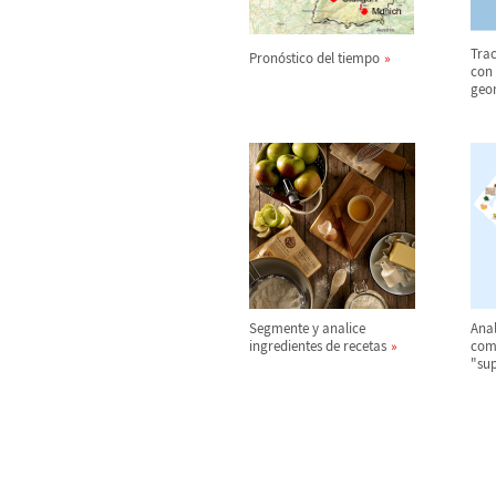
Trac
Pron
ó
stico del tiempo
con
geo
Segmente y analice
Anal
ingredientes de recetas
com
"su