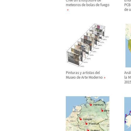
Cree un EntityStore de
Enu
meteoros de bolas de fuego
PCB
de u
Pinturas y artistas del
An
á
Museo de Arte Moderno
la M
201