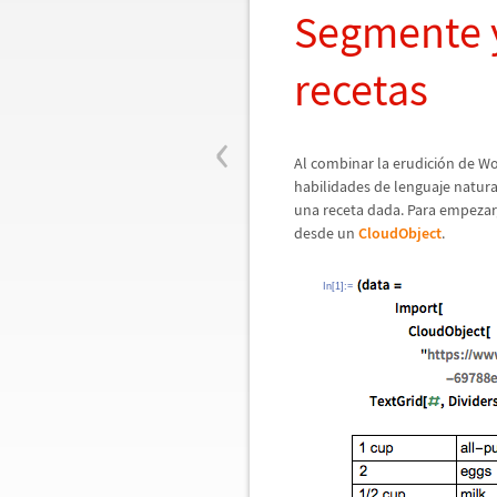
Segmente y
recetas
‹
Al combinar la erudici
ó
n de Wo
habilidades de lenguaje natur
una receta dada. Para empezar,
desde un
CloudObject
.
In[1]:=