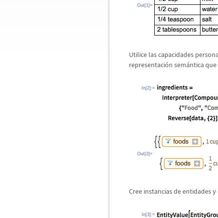
Out[1]=
Utilice las capacidades person
representaci
ó
n sem
á
ntica que
In[2]:=
Out[2]=
Cree instancias de entidades y 
In[3]:=