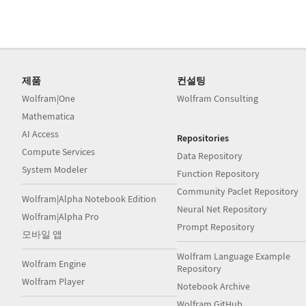
제품
컨설팅
Wolfram|One
Wolfram Consulting
Mathematica
AI Access
Repositories
Compute Services
Data Repository
System Modeler
Function Repository
Community Paclet Repository
Wolfram|Alpha Notebook Edition
Neural Net Repository
Wolfram|Alpha Pro
Prompt Repository
모바일 앱
Wolfram Language Example
Wolfram Engine
Repository
Wolfram Player
Notebook Archive
Wolfram GitHub