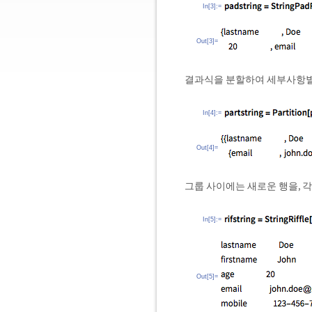
In[3]:=
Out[3]=
결과식을 분할하여 세부사항별
In[4]:=
Out[4]=
그룹 사이에는 새로운 행을, 
In[5]:=
Out[5]=