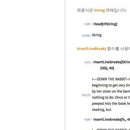
최종식은
String
객체입니다.
In[6]:=
Out[6]=
InsertLineBreaks
함수를 사용하
In[7]:=
Out[7]=
In[8]:=