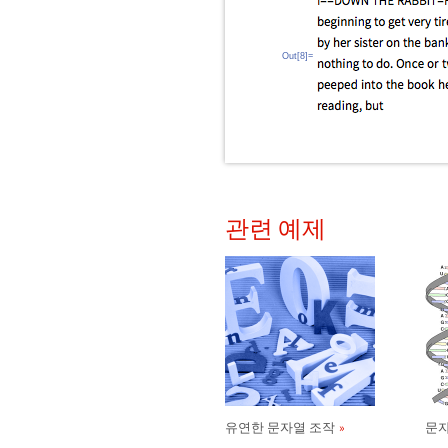
Out[8]=
관련 예제
유연한 문자열 조작
문자