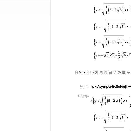
음의
에 대한 퓌죄 급수 해를 
In[3]:=
Out[3]=