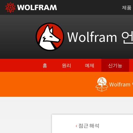
제품
Wolfram 
홈
원리
예제
신기능
Wolfra
점근 해석