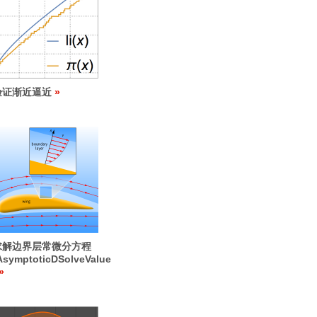
验证渐近逼近
求解边界层常微分方程
AsymptoticDSolveValue