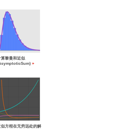
计算黎曼和近似
AsymptoticSum)
近似方程在无穷远处的解