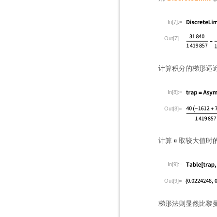
In[7]:=
Out[7]=
计算积分的梯形逼
In[8]:=
Out[8]=
计算
取较大值时
In[9]:=
Out[9]=
梯形法则显然比黎