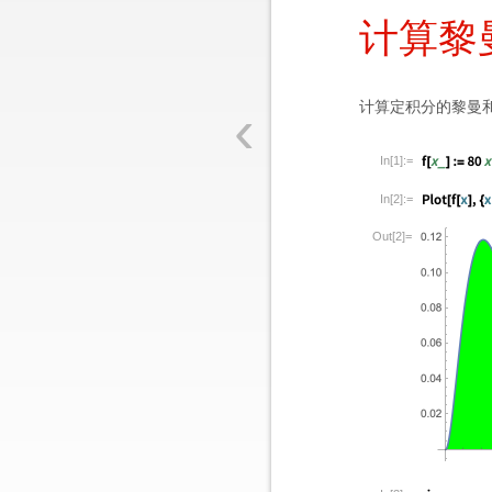
计算黎曼和
‹
计算定积分的黎曼
In[1]:=
In[2]:=
Out[2]=