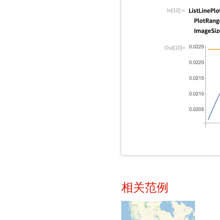
In[10]:=
Out[10]=
相关范例