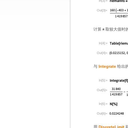
In[3]:=
Out[3]=
计算
取较大值时
In[4]:=
Out[4]=
与
Integrate
给出
In[5]:=
Out[5]=
In[6]:=
Out[6]=
用
DiscreteLimit