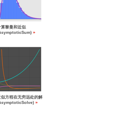
计算黎曼和近似
AsymptoticSum)
近似方程在无穷远处的解
AsymptoticSolve)