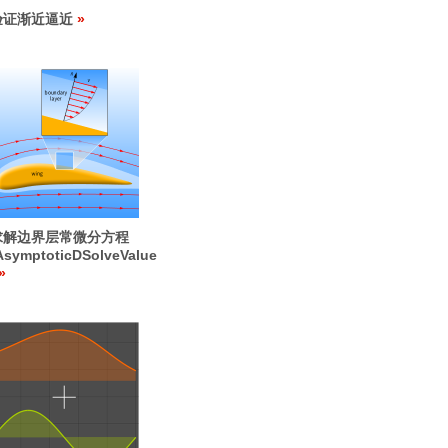
验证渐近逼近
求解边界层常微分方程
AsymptoticDSolveValue