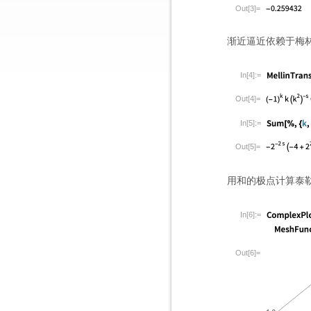
Out[3]=
渐近逼近依赖于梅
In[4]:=
Out[4]=
In[5]:=
Out[5]=
用和的极点计算泰
In[6]:=
Out[6]=