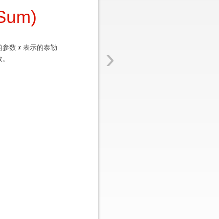
Sum)
›
的参数
表示的泰勒
数。