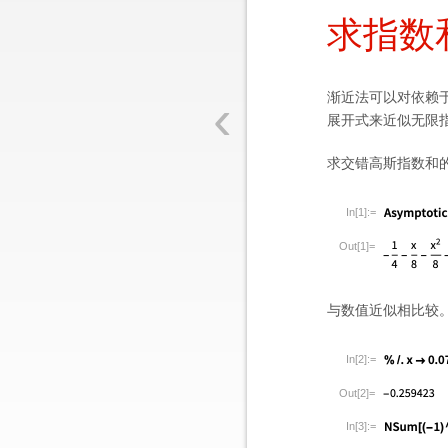
求指数和
‹
渐近法可以对依赖
展开式来近似无限
求交错高斯指数和
In[1]:=
Out[1]=
与数值近似相比较
In[2]:=
Out[2]=
In[3]:=