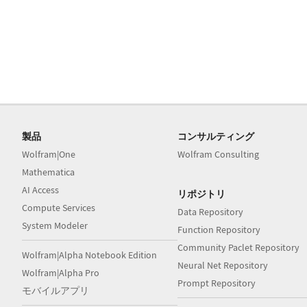
製品
コンサルティング
Wolfram|One
Wolfram Consulting
Mathematica
AI Access
リポジトリ
Compute Services
Data Repository
System Modeler
Function Repository
Community Paclet Repository
Wolfram|Alpha Notebook Edition
Neural Net Repository
Wolfram|Alpha Pro
Prompt Repository
モバイルアプリ