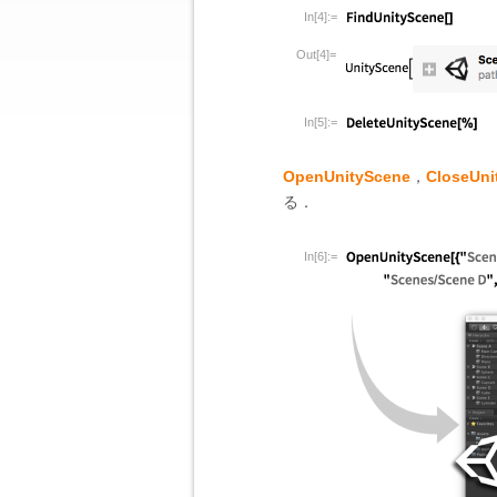
In[4]:=
Out[4]=
In[5]:=
OpenUnityScene
，
CloseUni
る．
In[6]:=