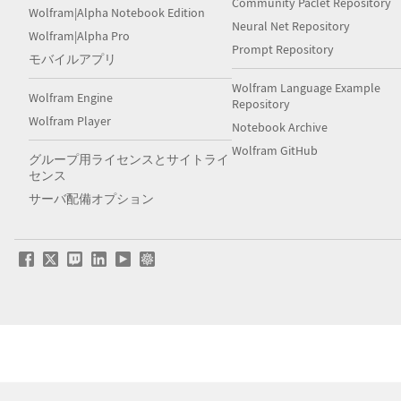
Community Paclet Repository
Wolfram|Alpha Notebook Edition
Neural Net Repository
Wolfram|Alpha Pro
Prompt Repository
モバイルアプリ
Wolfram Language Example
Wolfram Engine
Repository
Wolfram Player
Notebook Archive
Wolfram GitHub
グループ用ライセンスとサイトライ
センス
サーバ配備オプション