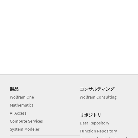
製品
コンサルティング
Wolfram|One
Wolfram Consulting
Mathematica
AI Access
リポジトリ
Compute Services
Data Repository
System Modeler
Function Repository