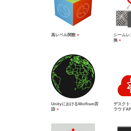
高レベル関数
シームレ
換
UnityにおけるWolfram言
デスクト
語
ラウドAP