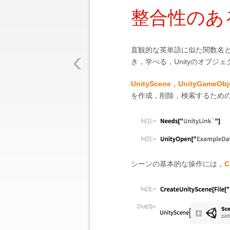
整合性のあ
‹
直観的な英単語に似た関数名と
き，学べる，Unityのオブ
UnityScene
，
UnityGameObj
を作成，削除，検索するための一
In[1]:=
In[2]:=
シーンの基本的な操作には，
C
In[3]:=
Out[3]=