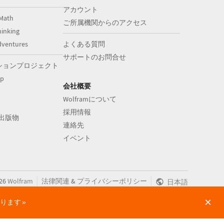
アカウント
Math
ご所属機関からのアクセス
inking
dventures
よくある質問
サポートのお問合せ
ションプロジェクト
op
会社概要
Wolframについて
採用情報
aの出版物
連絡先
イベント
|
|
26
Wolfram
法律関連
&
プライバシーポリシー
日本語
×
かります