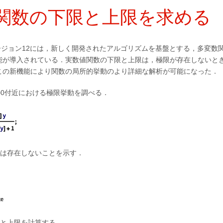
関数の下限と上限を求める
のバージョン12には，新しく開発されたアルゴリズムを基盤とする，多変数
能が導入されている．実数値関数の下限と上限は，極限が存在しないと
この新機能により関数の局所的挙動のより詳細な解析が可能になった．
の0付近における極限挙動を調べる．
は存在しないことを示す．
と上限を計算する．