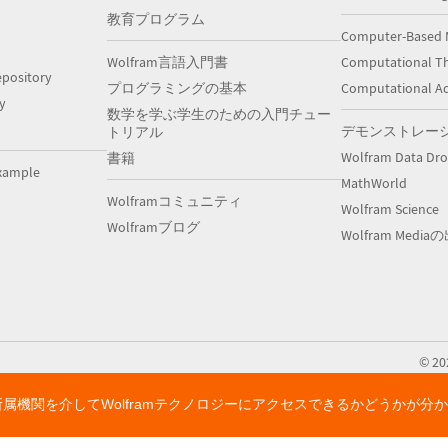
教育プログラム
Computer-Based 
Wolfram言語入門書
Computational Th
pository
プログラミングの基本
Computational A
y
数学を学ぶ学生のための入門チュー
デモンストレー
トリアル
Wolfram Data Dr
書籍
xample
MathWorld
Wolframコミュニティ
Wolfram Science
Wolframブログ
Wolfram Medi
©
20
所属機関を介してWolframテクノロジーにアクセスできるかどうかが分