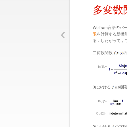
多変数
‹
Wolfram言語
限
を計算する新機
る．したがって，
二変数関数
In[1]:=
0における
の極限
In[2]:=
Out[2]=
0における
の下限