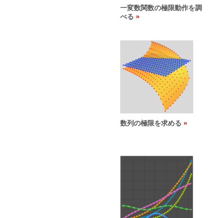
一変数関数の極限動作を調
べる
数列の極限を求める