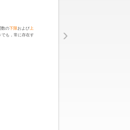
›
関数の
下限
および
上
きでも，常に存在す