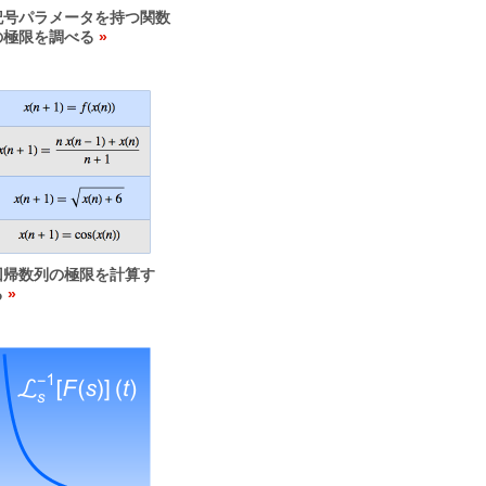
記号パラメータを持つ関数
の極限を調べる
回帰数列の極限を計算す
る