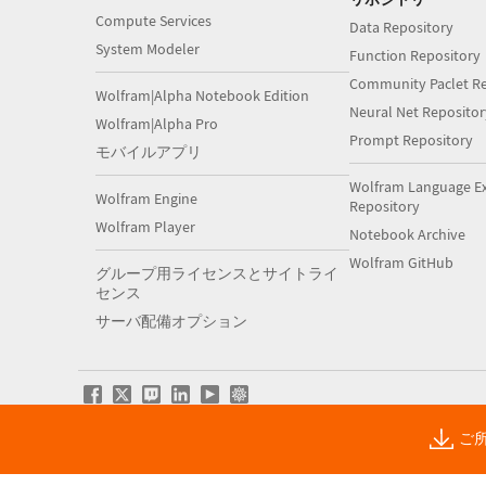
Compute Services
Data Repository
System Modeler
Function Repository
Community Paclet Re
Wolfram|Alpha Notebook Edition
Neural Net Repositor
Wolfram|Alpha Pro
Prompt Repository
モバイルアプリ
Wolfram Language E
Wolfram Engine
Repository
Wolfram Player
Notebook Archive
Wolfram GitHub
グループ用ライセンスとサイトライ
センス
サーバ配備オプション
ご