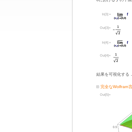
In[3]:=
Out[3]=
In[4]:=
Out[4]=
結果を可視化する
完全なWolfra
Out[5]=