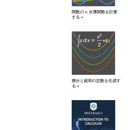
関数の
n
次導関数を計算
する
積分と総和の定数を生成す
る