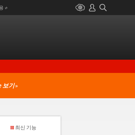
I용
 보기
»
최신 기능