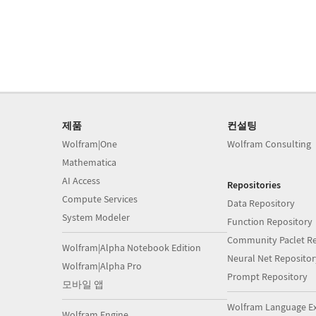
제품
컨설팅
Wolfram|One
Wolfram Consulting
Mathematica
AI Access
Repositories
Compute Services
Data Repository
System Modeler
Function Repository
Community Paclet Re
Wolfram|Alpha Notebook Edition
Neural Net Repositor
Wolfram|Alpha Pro
Prompt Repository
모바일 앱
Wolfram Language E
Wolfram Engine