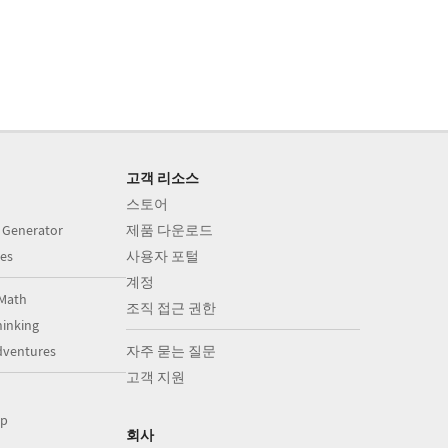
고객 리소스
스토어
 Generator
제품 다운로드
es
사용자 포털
계정
Math
조직 접근 권한
inking
dventures
자주 묻는 질문
고객 지원
op
회사