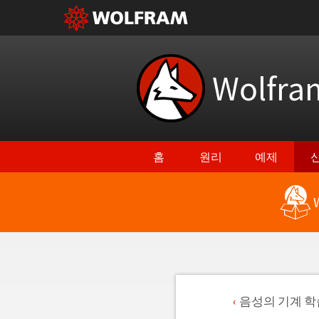
Wolfr
홈
원리
예제
음성의 기계 학