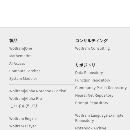
製品
コンサルティング
Wolfram|One
Wolfram Consulting
Mathematica
AI Access
リポジトリ
Compute Services
Data Repository
System Modeler
Function Repository
Community Paclet Repository
Wolfram|Alpha Notebook Edition
Neural Net Repository
Wolfram|Alpha Pro
Prompt Repository
モバイルアプリ
Wolfram Language Example
Wolfram Engine
Repository
Wolfram Player
Notebook Archive