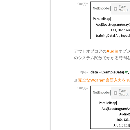
Out[5]=
アウトオブコアの
Audio
オブ
のシステム関数でかかる時間
In[6]:=
完全なWolfram言語入力を
Out[7]=