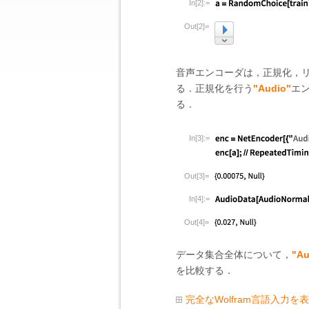
In[2]:=
Out[2]=
音声エンコーダは，正規化，
る．正規化を行う
"Audio"
エ
る．
In[3]:=
Out[3]=
In[4]:=
Out[4]=
データ集合全体について，
"Au
を比較する．
完全なWolfram言語入力を