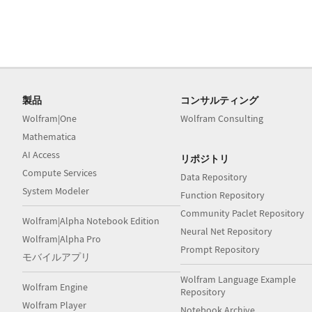
製品
コンサルティング
Wolfram|One
Wolfram Consulting
Mathematica
AI Access
リポジトリ
Compute Services
Data Repository
System Modeler
Function Repository
Community Paclet Repository
Wolfram|Alpha Notebook Edition
Neural Net Repository
Wolfram|Alpha Pro
Prompt Repository
モバイルアプリ
Wolfram Language Example
Wolfram Engine
Repository
Wolfram Player
Notebook Archive