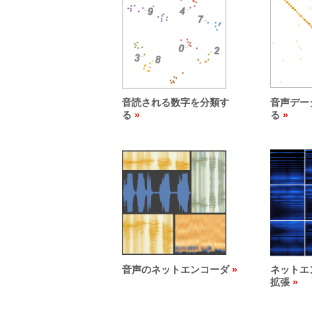
音読される数字を分類す
音声デー
る
る
音声のネットエンコーダ
ネットエ
拡張