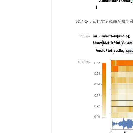
波形を，進化する確率が最も高
In[13]:=
Out[13]=