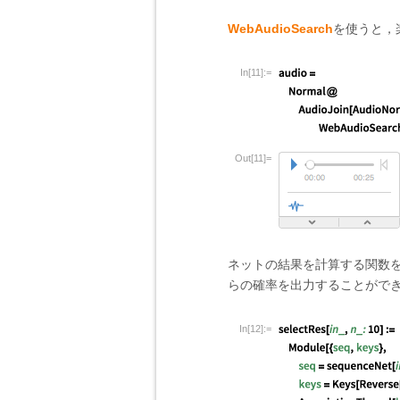
WebAudioSearch
を使うと，
In[11]:=
Out[11]=
ネットの結果を計算する関数
らの確率を出力することがで
In[12]:=