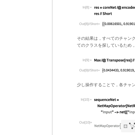
In[8]:=
Out[8]//Short=
その結果は，すべてのチャン
てのクラスを探しているため
In[9]:=
Out[9]//Short=
少し操作することで，各チャ
In[10]:=
Out[10]=