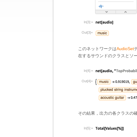
In[3]:=
Out[3]=
このネットワークは
AudioSet
在するサウンドのクラスとソ
In[4]:=
Out[4]=
その結果，出力の各クラスの
In[5]:=