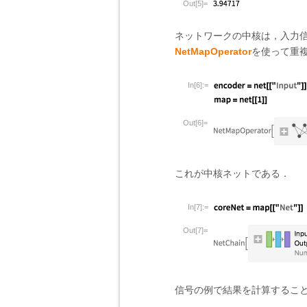
Out[5]=
ネットワークの中核は，入力
NetMapOperator
を使って重
In[6]:=
Out[6]=
これが中核ネットである．
In[7]:=
Out[7]=
信号の例で結果を計算するこ