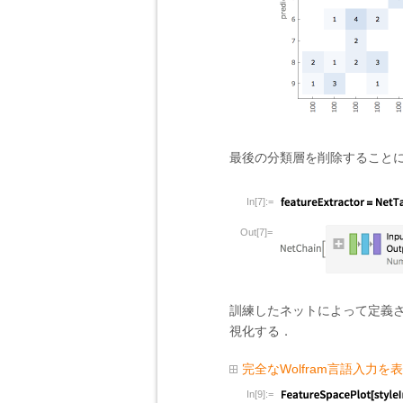
最後の分類層を削除すること
In[7]:=
Out[7]=
訓練したネットによって定義
視化する．
完全なWolfram言語入力を
In[9]:=