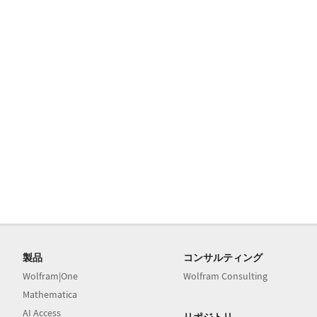
製品
コンサルティング
Wolfram|One
Wolfram Consulting
Mathematica
AI Access