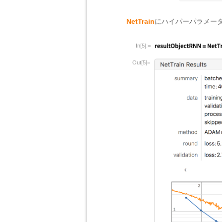
NetTrain
にハイパーパラメー
In[5]:=
Out[5]=