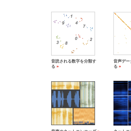
音読される数字を分類す
音声デー
る
る