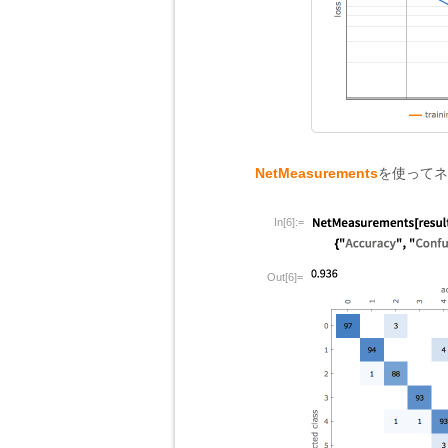
NetMeasurements
を使ってネ
In[6]:=
Out[6]=