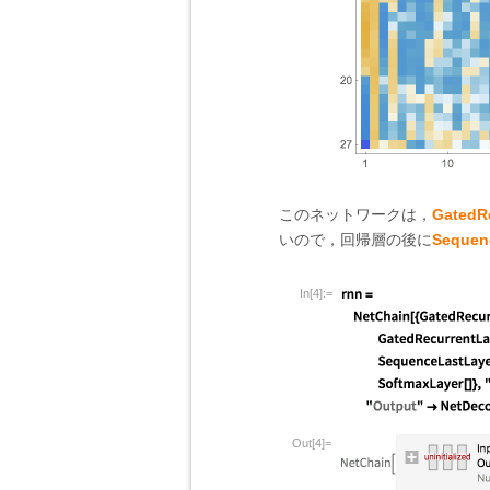
このネットワークは，
GatedR
いので，回帰層の後に
Sequen
In[4]:=
Out[4]=