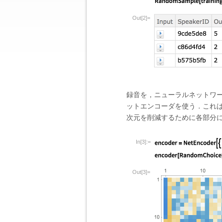
Out[2]=
録音を，ニューラルネットワ
ットエンコーダを使う．これ
次元を削減するために各部分
In[3]:=
Out[3]=