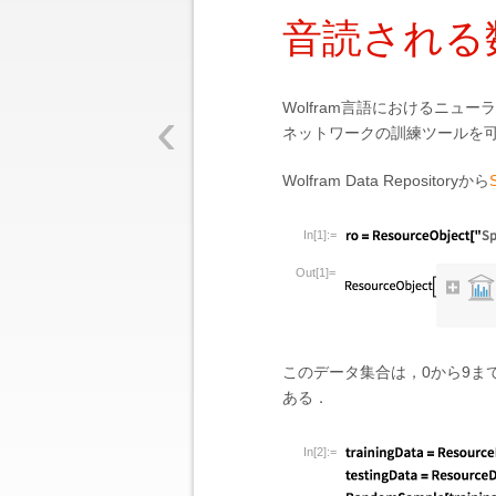
音読される
‹
Wolfram言語におけるニュ
ネットワークの訓練ツールを
Wolfram Data Repositoryから
In[1]:=
Out[1]=
このデータ集合は，0から9ま
ある．
In[2]:=