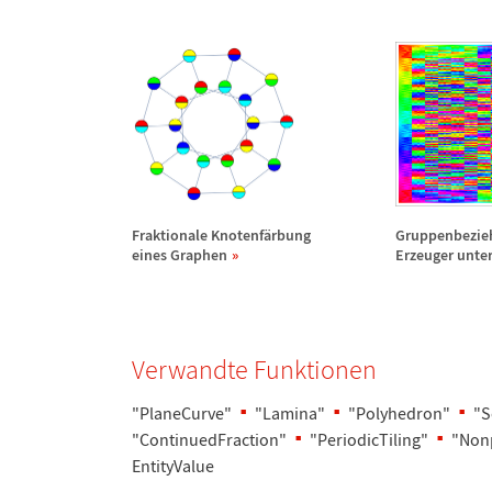
Fraktionale Knotenf
ä
rbung
Gruppenbezie
eines Graphen
Erzeuger unte
Verwandte Funktionen
"PlaneCurve"
"Lamina"
"Polyhedron"
"S
"ContinuedFraction"
"PeriodicTiling"
"Nonp
EntityValue