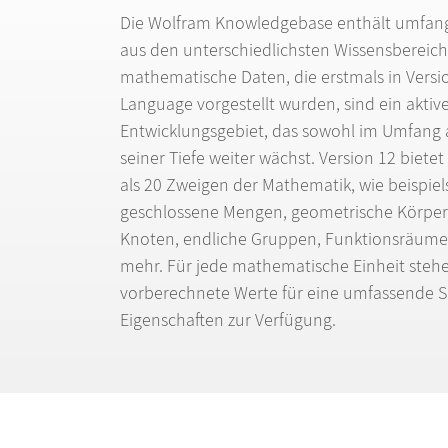
Die Wolfram Knowledgebase enth
ä
lt umfan
aus den unterschiedlichsten Wissensbereich
mathematische Daten, die erstmals in Versi
Language vorgestellt wurden, sind ein aktiv
Entwicklungsgebiet, das sowohl im Umfang a
seiner Tiefe weiter w
ä
chst. Version 12 biete
als 20 Zweigen der Mathematik, wie beispie
geschlossene Mengen, geometrische K
ö
rper
Knoten, endliche Gruppen, Funktionsr
ä
ume,
mehr. F
ü
r jede mathematische Einheit steh
vorberechnete Werte f
ü
r eine umfassende
Eigenschaften zur Verf
ü
gung.