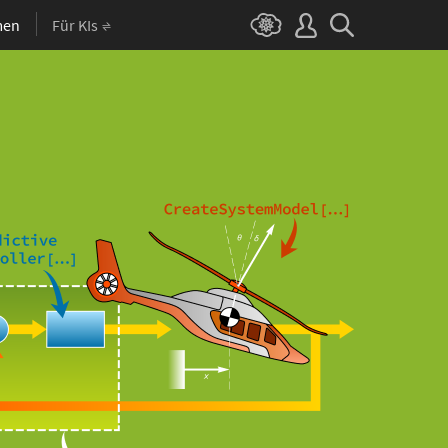
men
Für KIs