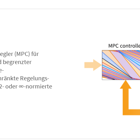
egler (MPC) für
d begrenzter
e-
hränkte Regelungs-
 2- oder ∞-normierte