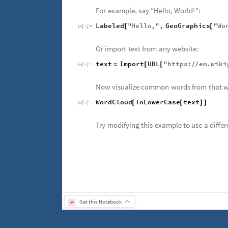
For
example
,
say
“
Hello
,
World
!
”:
Labeled
"
Hello
,
"
,
GeoGraphics
"
Wo
[
[
In
[
]
:
=

Or
import
text
from
any
website
:
text
Import
URL
"
https
:
en
.
wiki
=
[
[
/
/
In
[
]
:
=

Now
visualize
common
words
from
that
w
WordCloud
ToLowerCase
text
[
[
]
]
In
[
]
:
=

Try
modifying
this
example
to
use
a
differ
Get this Notebook