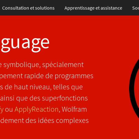
Consultation et solutions
Apprentissage
et assistance
Soc
nguage
e symbolique, spécialement
ppement rapide de programmes
s de haut niveau, telles que
 ainsi que des superfonctions
fy
ou
ApplyReaction
, Wolfram
idement des idées complexes