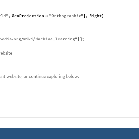
rld
"
,
GeoProjection
"
Orthographic
"
,
Right

]
]
pedia
.
org
wiki
Machine
learning
"
;
/
/
]
]
_
ebsite
:
ent
website
,
or
continue
exploring
below
.