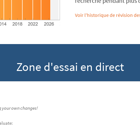
recherche pendant plus d
Voir l'historique de révision de
Zone d'essai en direct
g
your
own
changes
!
aluate
: