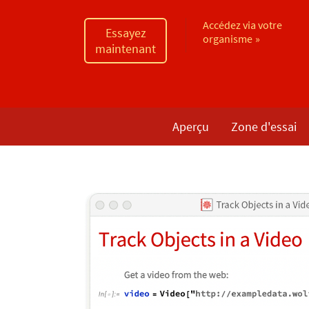
Accédez via votre
Essayez
organisme
maintenant
Aperçu
Zone d'essai