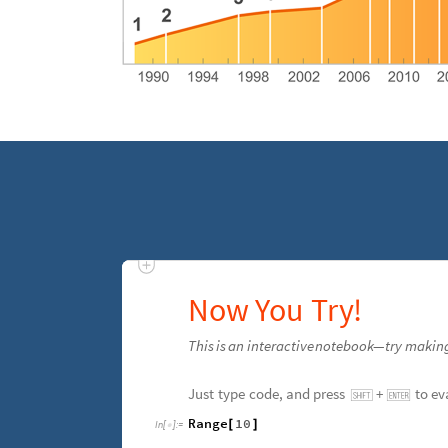
Now
You
Try
!
This
is
an
interactive
notebook
—
try
makin
Just
type
code
,
and
press
+
to
ev


Range
10
[
]
In
[
]
:
=
