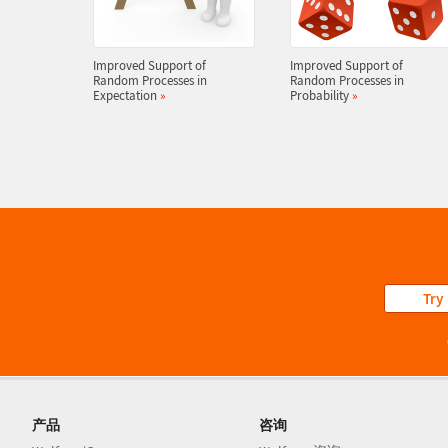
Improved Support of
Improved Support of
Random Processes in
Random Processes in
Expectation
»
Probability
»
Try
产品
咨询