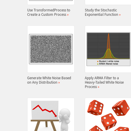
Use TransformedProcess to
Study the Stochastic
Create a Custom Process
»
Exponential Function
»
Generate White Noise Based
Apply ARMA Filter to a
on Any Distribution
»
Heavy-Tailed White Noise
Process
»