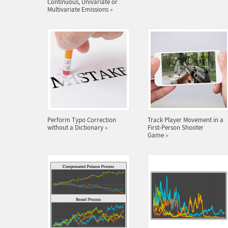
Continuous, Univariate or
Multivariate Emissions
»
Perform Typo Correction
Track Player Movement in a
without a Dictionary
»
First-Person Shooter
Game
»