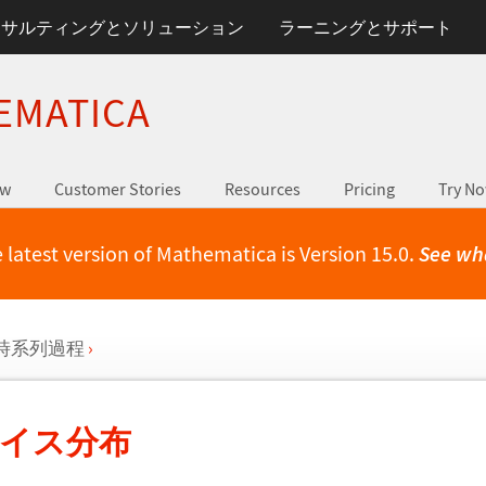
ンサルティングとソリューション
ラーニングとサポート
EMATICA
ew
Customer Stories
Resources
Pricing
Try N
 latest version of Mathematica is Version 15.0.
See wh
時系列過程
›
スライス分布