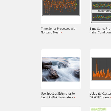
Time Series Processes with
Time Series Pro
Nonzero Mean
»
Initial Conditio
Use Spectral Estimator to
Volatility Cluste
Find FARIMA Parameters
»
GARCHProcess