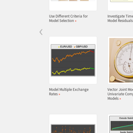
Use Different Criteria for
Investigate Time
Model Selection
»
Model Residual
‹
Model Multiple Exchange
Vector Joint Mo
Rates
»
Univariate Com
Models
»