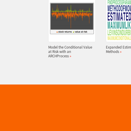
Model the Conditional Value
Expanded Estim
at Risk with an
Methods
»
ARCHProcess
»