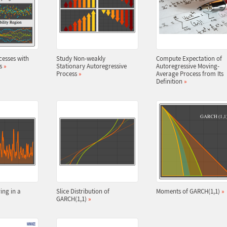
cesses with
Study Non-weakly
Compute Expectation of
ns
»
Stationary Autoregressive
Autoregressive Moving-
Process
»
Average Process from Its
Definition
»
ring in a
Slice Distribution of
Moments of GARCH(1,1)
»
»
GARCH(1,1)
»