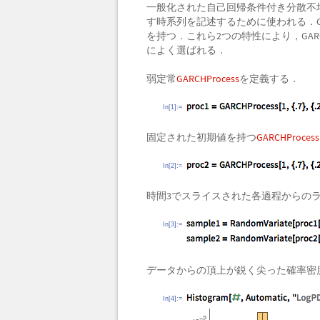
一般化された自己回帰条件付き分散不
す時系列を記述するために使われる．G
を持つ．これら2つの特性により，GA
によく選ばれる．
弱定常
GARCHProcess
を定義する．
In[1]:=
固定された初期値を持つ
GARCHProcess
In[2]:=
時間3でスライスされた各過程からの
In[3]:=
データからの頂上が鋭く尖った確率密
In[4]:=