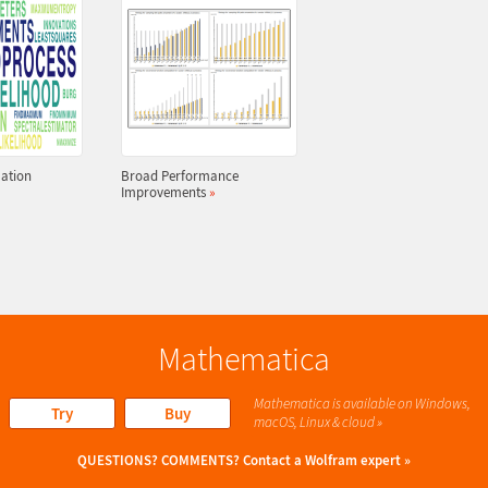
ation
Broad Performance
Improvements
»
Mathematica
Mathematica is available on Windows,
Try
Buy
macOS, Linux & cloud »
QUESTIONS? COMMENTS?
Contact a Wolfram expert »