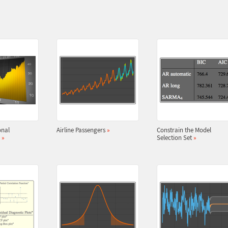
onal
Airline Passengers
»
Constrain the Model
y
»
Selection Set
»