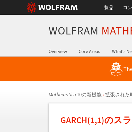
製品
コ
WOLFRAM
MATH
Overview
Core Areas
What's N
The
Mathematica
10の新機能
›
拡張された
GARCH(1,1)の