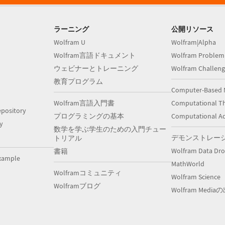
ラーニング
公開リソース
Wolfram U
Wolfram|Alpha
Wolfram言語ドキュメント
Wolfram Problem
ウェビナーとトレーニング
Wolfram Challeng
教育プログラム
Computer-Based 
Wolfram言語入門書
Computational Th
pository
プログラミングの基本
Computational A
y
数学を学ぶ学生のための入門チュー
デモンストレー
トリアル
Wolfram Data Dr
書籍
xample
MathWorld
Wolframコミュニティ
Wolfram Science
Wolframブログ
Wolfram Medi