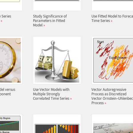
 Series
Study Significance of
Use Fitted Model to Foreca
s
»
Parameters in Fitted
Time Series
»
Model
»
del versus
Use Vector Models with
Vector Autoregressive
ponent
Multiple Strongly
Process as Discretized
Correlated Time Series
»
Vector Ornstein
–
Uhlenbec
Process
»