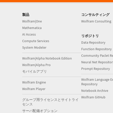
製品
コンサルティング
Wolfram|One
Wolfram Consulting
Mathematica
AI Access
リポジトリ
Compute Services
Data Repository
System Modeler
Function Repository
Community Paclet Re
Wolfram|Alpha Notebook Edition
Neural Net Repositor
Wolfram|Alpha Pro
Prompt Repository
モバイルアプリ
Wolfram Language E
Wolfram Engine
Repository
Wolfram Player
Notebook Archive
Wolfram GitHub
グループ用ライセンスとサイトライ
センス
サーバ配備オプション