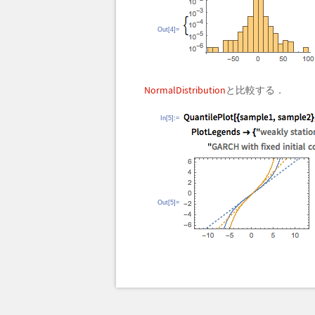
Out[4]=
NormalDistribution
と比較する．
In[5]:=
Out[5]=