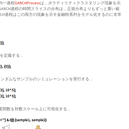
均一過程
GARCHProcess
は，ボラティリティクラスタリング現象を示
ARCH過程の時間スライスの分布は，正規分布よりもずっと重い裾
RCH過程はこの両方の現象を示す金融時系列をモデル化するのに非常
を定義する．
ランダムなサンプルのシミュレーションを実行する．
度関数を対数スケール上に可視化する．