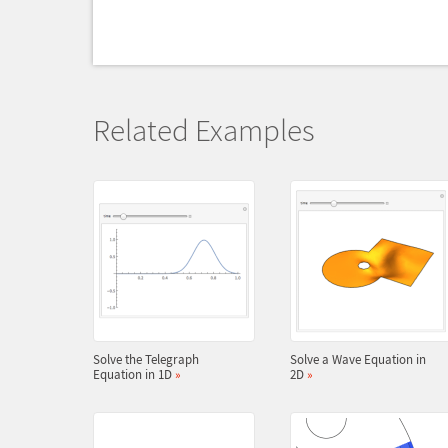
Related Examples
Solve the Telegraph
Solve a Wave Equation in
Equation in 1D
»
2D
»