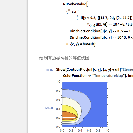
绘制有边界网格的等值线图.
In[3]:=
Out[3]=