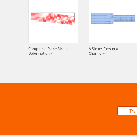
Compute a Plane Strain
A Stokes Flow in a
Deformation
»
Channel
»
Try