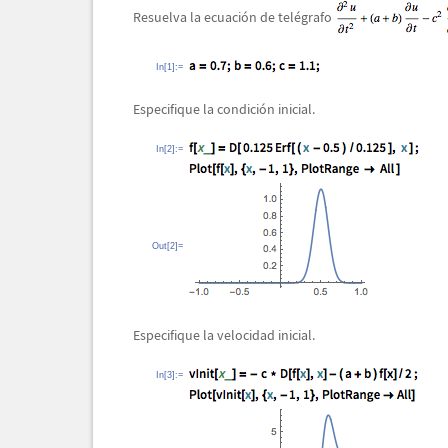
Resuelva la ecuaci
ó
n de tel
é
grafo
In[1]:=
Especifique la condici
ó
n inicial.
In[2]:=
Out[2]=
Especifique la velocidad inicial.
In[3]:=