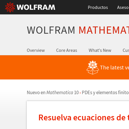
Productos
Aseso
WOLFRAM
MATHEMA
Overview
Core Areas
What's New
Cus
The latest v
Nuevo en
Mathematica
10
›
PDEs y elementos finito
Resuelva ecuaciones de 