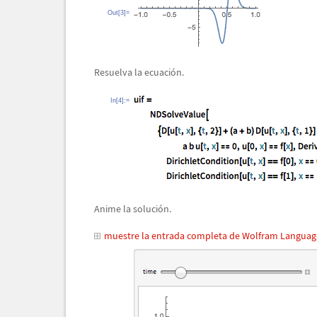
Out[3]=
Resuelva la ecuaci
ó
n.
In[4]:=
Anime la soluci
ó
n.
muestre la entrada completa de Wolfram Languag