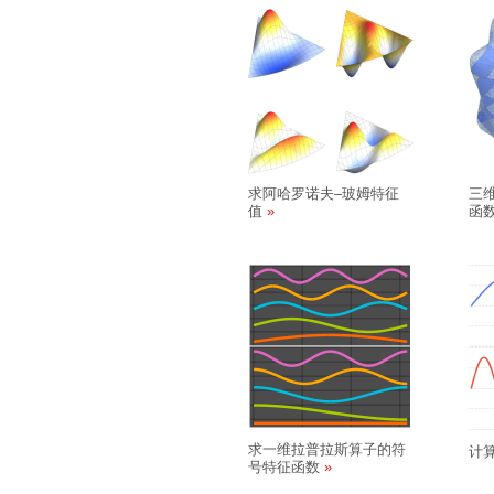
求阿哈罗诺夫
–
玻姆特征
三
值
函
求一维拉普拉斯算子的符
计
号特征函数