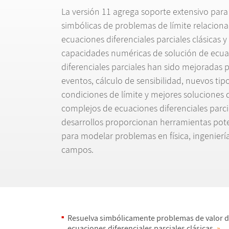
La versi
ó
n 11 agrega soporte extensivo para
simb
ó
licas de problemas de l
í
mite relacion
ecuaciones diferenciales parciales cl
á
sicas 
capacidades num
é
ricas de soluci
ó
n de ecua
diferenciales parciales han sido mejoradas p
eventos, c
á
lculo de sensibilidad, nuevos tip
condiciones de l
í
mite y mejores soluciones 
complejos de ecuaciones diferenciales parci
desarrollos proporcionan herramientas poten
para modelar problemas en f
í
sica, ingenier
í
campos.
Resuelva simb
ó
licamente problemas de valor d
ecuaciones diferenciales parciales cl
á
sicas.
»