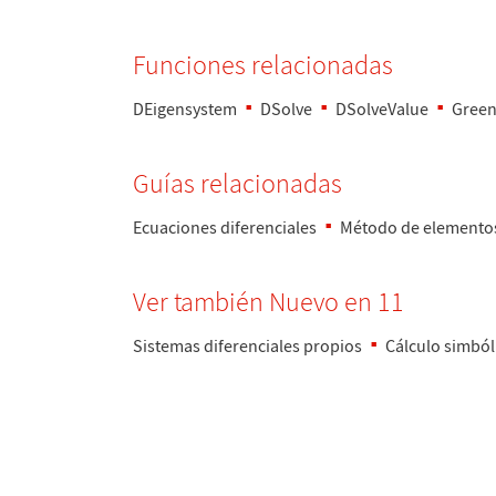
Funciones relacionadas
DEigensystem
DSolve
DSolveValue
Green
Gu
í
as relacionadas
Ecuaciones diferenciales
M
é
todo de elementos
Ver tambi
é
n Nuevo en 11
Sistemas diferenciales propios
C
á
lculo simb
ó