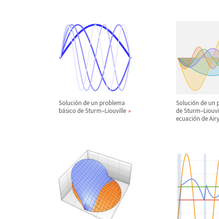
Soluci
ó
n de un problema
Soluci
ó
n de un 
b
á
sico de Sturm
–
Liouville
de Sturm
–
Liouvi
ecuaci
ó
n de Air