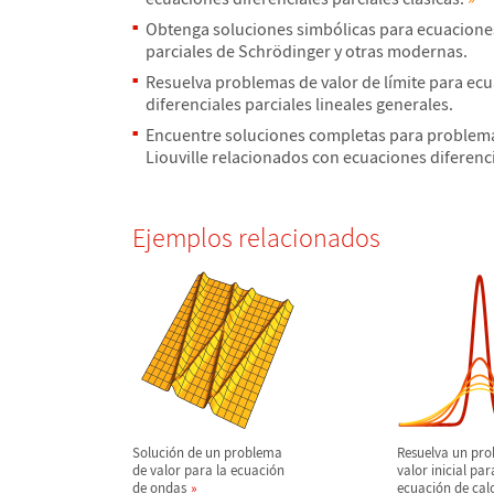
Obtenga soluciones simb
ó
licas para ecuacione
parciales de Schr
ö
dinger y otras modernas.
Resuelva problemas de valor de l
í
mite para ec
diferenciales parciales lineales generales.
Encuentre soluciones completas para problem
Liouville relacionados con ecuaciones diferenci
Ejemplos relacionados
Soluci
ó
n de un problema
Resuelva un pr
de valor para la ecuaci
ó
n
valor inicial pa
de ondas
ecuaci
ó
n de cal