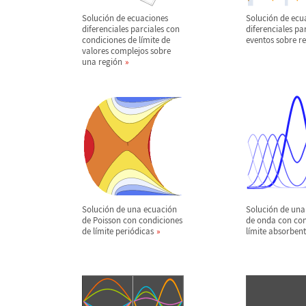
Soluci
ó
n de ecuaciones
Soluci
ó
n de ecu
diferenciales parciales con
diferenciales pa
condiciones de l
í
mite de
eventos sobre r
valores complejos sobre
una regi
ó
n
Soluci
ó
n de una ecuaci
ó
n
Soluci
ó
n de una
de Poisson con condiciones
de onda con con
de l
í
mite peri
ó
dicas
l
í
mite absorbent