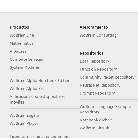
Productos
Asesoramiento
Wolfram|One
Wolfram Consulting
Mathematica
AI Access
Repositorios
Compute Services
Data Repository
System Modeler
Function Repository
Community Paclet Repository
Wolfram|Alpha Notebook Edition
Neural Net Repository
Wolfram|Alpha Pro
Prompt Repository
Aplicaciones para dispositivos
móviles
Wolfram Language Example
Repository
Wolfram Engine
Notebook Archive
Wolfram Player
Wolfram GitHub
Licencias de sitio y por volumen