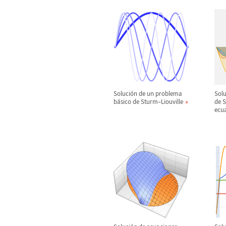
Soluci
ó
n de un problema
Solu
b
á
sico de Sturm
–
Liouville
de 
ecu