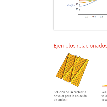
Out[6]=
Ejemplos relacionado
Soluci
ó
n de un problema
Res
de valor para la ecuaci
ó
n
valo
de ondas
ecu