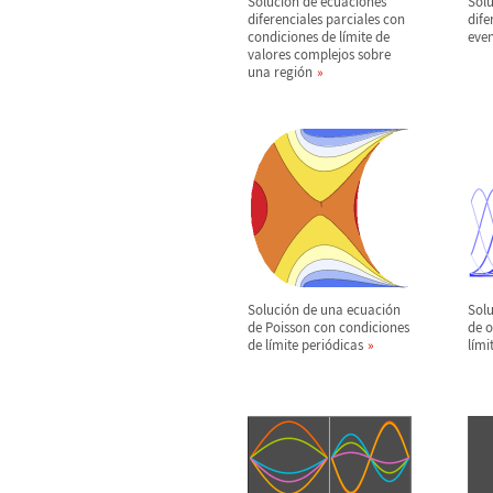
Soluci
ó
n de ecuaciones
Solu
diferenciales parciales con
dife
condiciones de l
í
mite de
even
valores complejos sobre
una regi
ó
n
Soluci
ó
n de una ecuaci
ó
n
Solu
de Poisson con condiciones
de 
de l
í
mite peri
ó
dicas
l
í
mi