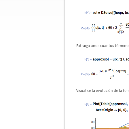
In[4]:=
Out[4]=
Extraiga unos cuantos t
é
rmino
In[5]:=
Out[5]=
Visualice la evoluci
ó
n de la te
In[6]:=