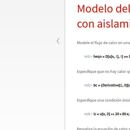
Modelo del 
con aislam
‹
Modele el flujo de calor en un
In[1]:=
Especifique que no hay calor q
In[2]:=
Especifique una condici
ó
n inici
In[3]:=
Resuelva la ecuaci
ó
n de calor 