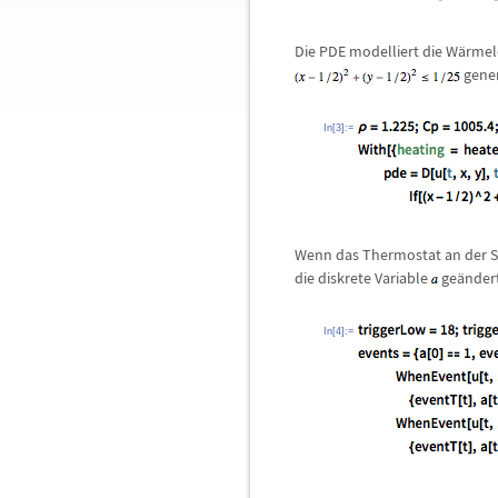
Die PDE modelliert die W
ä
rmel
gener
In[3]:=
Wenn das Thermostat an der S
die diskrete Variable
ge
ä
ndert
In[4]:=