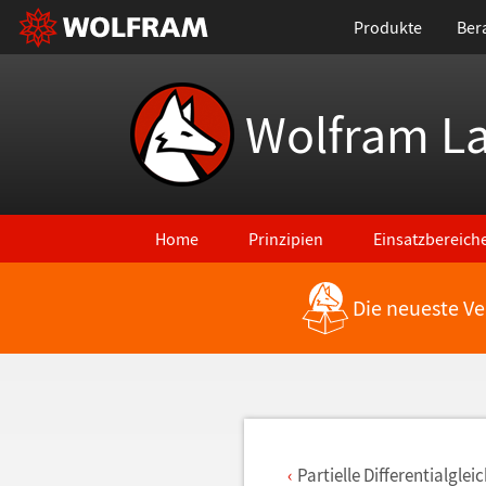
Produkte
Ber
Wolfram L
Home
Prinzipien
Einsatzbereich
Die neueste Ve
Zurück zu den neuesten Features
Partielle Differentialgle