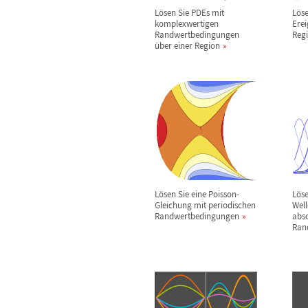
L
ö
sen Sie PDEs mit
L
ö
s
komplexwertigen
Ere
Randwertbedingungen
Reg
ü
ber einer Region
L
ö
sen Sie eine Poisson-
L
ö
s
Gleichung mit periodischen
Well
Randwertbedingungen
abs
Ran