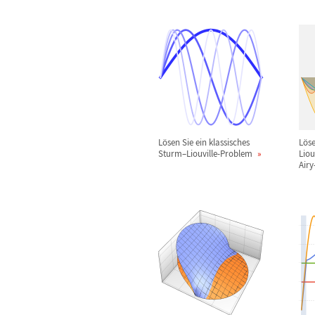
L
ö
sen Sie ein klassisches
L
ö
s
Sturm
–
Liouville-Problem
Liou
Airy