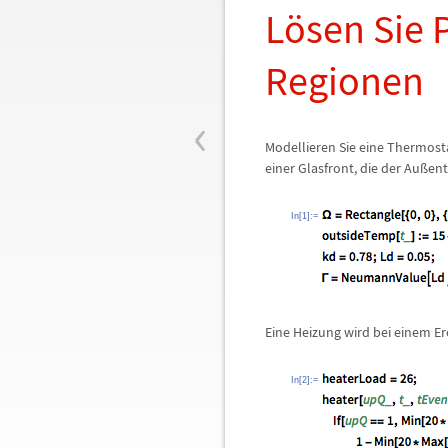
L
ö
sen Sie 
Regionen
‹
Modellieren Sie eine Thermost
einer Glasfront, die der Au
ß
ent
In[1]:=
Eine Heizung wird bei einem Er
In[2]:=