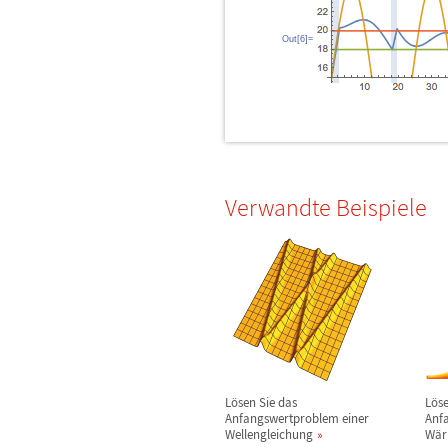
Out[6]=
Verwandte Beispiele
L
ö
sen Sie das
L
ö
s
Anfangswertproblem einer
Anf
Wellengleichung
W
ä
r