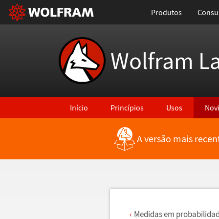
Produtos
Consul
Wolfram L
Início
Princípios
Usos
Nov
A versão mais recen
Voltar para Últimas Novidades
Medidas em probabilidad