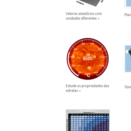
Vetores aleat
ó
rios com
Pla
unidades diferentes
Estude as propriedades das
T
ú
n
estrelas