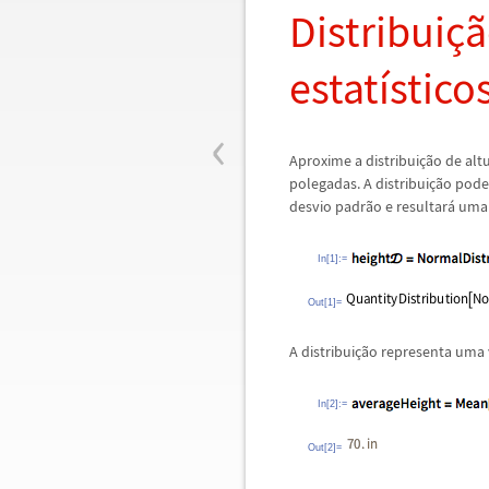
Distribui
ç
ã
estat
í
stico
‹
Aproxime a distribui
ç
ã
o de alt
polegadas. A distribui
ç
ã
o pode
desvio padr
ã
o e resultar
á
uma 
In[1]:=
Out[1]=
A distribui
ç
ã
o representa uma 
In[2]:=
Out[2]=